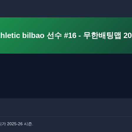
thletic bilbao 선수 #16 - 무한배팅맵 20
가 2025-26 시즌.