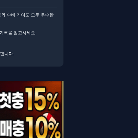
트와 수비 기여도 모두 우수한
 기록을 참고하세요.
명합니다.