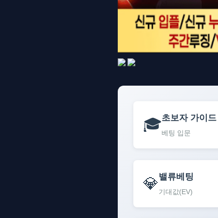
초보자 가이드
🎓
베팅 입문
밸류베팅
💎
기대값(EV)