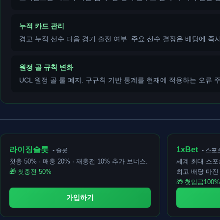
누적 카드 관리
경고 누적 선수 다음 경기 출전 여부. 주요 선수 결장은 배당에 즉시
원정 골 규칙 변화
UCL 원정 골 룰 폐지. 구규칙 기반 통계를 현재에 적용하는 오류 주
라이징슬롯
1xBet
- 슬롯
- 스
첫충 50% · 매충 20% · 재충전 10% 추가 보너스.
세계 최대 스포
🎁 첫충전 50%
최고 배당 마진 2
🎁 첫입금100%
가입하기