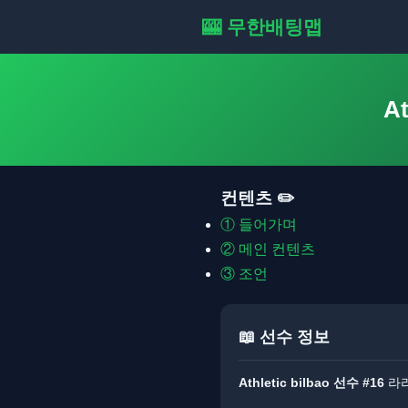
🎰 무한배팅맵
A
컨텐츠 ✏️
①
들어가며
②
메인 컨텐츠
③
조언
📖 선수 정보
Athletic bilbao 선수 #16
라리