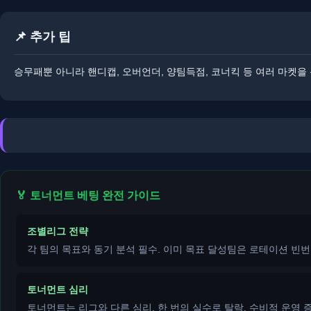
📌 추가 팁
​승무패뿐 아니라 핸디캡, 오버언더, 양팀득점, 코너킥 등 여러 마켓을
🏅 토너먼트 베팅 완전 가이드
조별리그 전략
각 팀의 목표와 동기 분석 필수. 이미 목표 달성팀은 로테이션 빈번
토너먼트 심리
토너먼트는 리그와 다른 심리. 한 번의 실수로 탈락. 수비적 운영 증