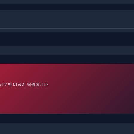
선수별 배당이 탁월합니다.