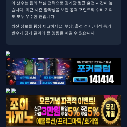
이 선수는 팀의 핵심 전력으로 경기당 평균 출전 시간이 높
습니다. ​최근 시즌 활약상을 보면 공격 포인트와 수비 기여
도 모두 우수한 편입니다.
최신 정보를 항상 체크하세요. ​부상, 출전 정지, 이적 등의
변수가 경기 결과에 큰 영향을 미칠 수 있습니다.