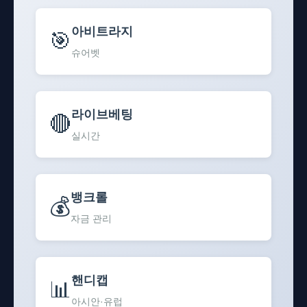
아비트라지
🎯
슈어벳
라이브베팅
🔴
실시간
뱅크롤
💰
자금 관리
핸디캡
📊
아시안·유럽