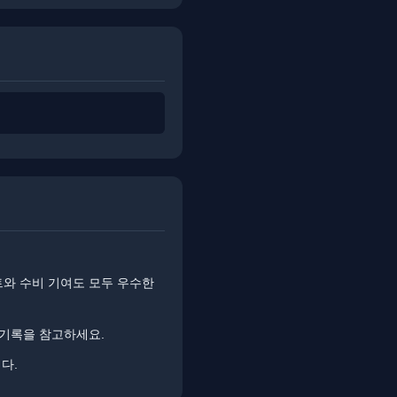
트와 수비 기여도 모두 우수한
 기록을 참고하세요.
다.