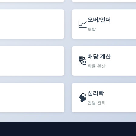
오버/언더
📈
토탈
배당 계산
🔢
확률 환산
심리학
🧠
멘탈 관리