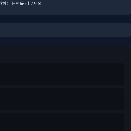
가하는 능력을 키우세요.