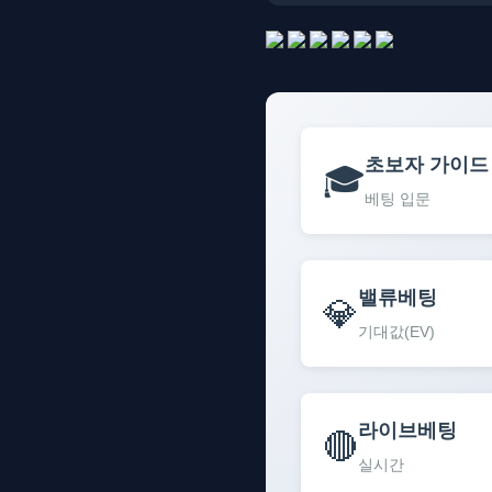
초보자 가이드
🎓
베팅 입문
밸류베팅
💎
기대값(EV)
라이브베팅
🔴
실시간