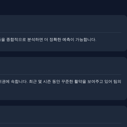
 등을 종합적으로 분석하면 더 정확한 예측이 가능합니다.
위권에 속합니다. ​최근 몇 시즌 동안 꾸준한 활약을 보여주고 있어 팀의