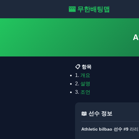
🎰 무한배팅맵
A
📋 항목
1.
개요
2.
설명
3.
조언
📖 선수 정보
Athletic bilbao 선수 #9
라리가