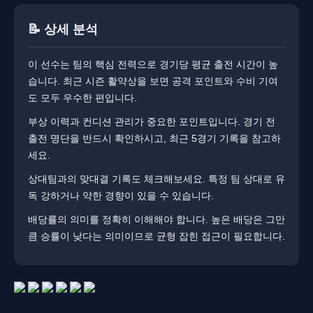
📝 상세 분석
이 선수는 팀의 핵심 전력으로 경기당 평균 출전 시간이 높
습니다. 최근 시즌 활약상을 보면 공격 포인트와 수비 기여
도 모두 우수한 편입니다.
부상 이력과 컨디션 관리가 중요한 포인트입니다. 경기 전
출전 명단을 반드시 확인하시고, 최근 5경기 기록을 참고하
세요.
상대팀과의 맞대결 기록도 체크해보세요. ​​특정 팀 상대로 유
독 강하거나 약한 경향이 있을 수 있습니다.
배당률의 의미를 정확히 이해해야 합니다. 높은 배당은 그만
큼 승률이 낮다는 의미이므로 균형 잡힌 접근이 필요합니다.