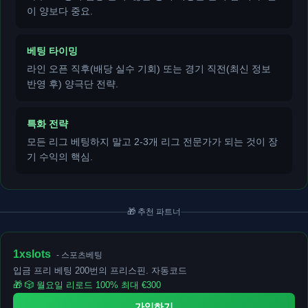
이 양보다 중요.
베팅 타이밍
라인 오픈 직후(배당 실수 기회) 또는 경기 직전(최신 정보
반영 후) 양극단 전략.
특화 전략
모든 리그 베팅하지 말고 2-3개 리그 전문가가 되는 것이 장
기 수익의 핵심.
🎁 추천 파트너
1xslots
- 스포츠베팅
입금 프리 베팅 200번의 프리스핀. 자동코드
🎁 🎲 월요일 리로드 100% 최대 €300
가입하기