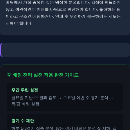
베팅에서 가장 중요한 것은 냉정한 분석입니다. 감정에 휘둘리지
않고 객관적인 데이터를 바탕으로 판단해야 합니다. 좋아하는 팀
이라고 무조건 베팅하거나, 연패 후 무리하게 복구하려는 시도는
피해야 합니다.
💡 베팅 전략 실전 적용 완전 가이드
주간 루틴 설정
월요일 지난 주 결과 검토 → 수요일 이번 주 경기 분석 →
목/금 베팅 실행.
경기 수 제한
하루 1-3경기 집중 분석. 많은 경기 베팅은 분석 질 저하. 질