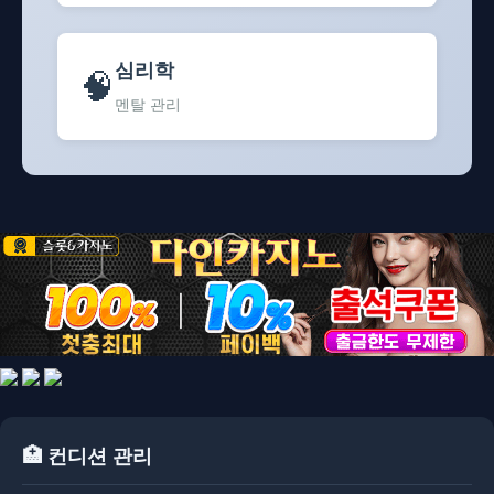
심리학
🧠
멘탈 관리
🏥 컨디션 관리