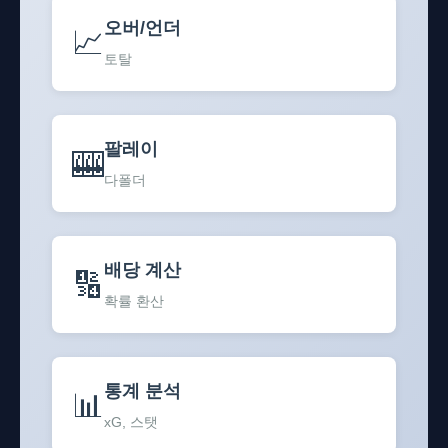
오버/언더
📈
토탈
팔레이
🎰
다폴더
배당 계산
🔢
확률 환산
통계 분석
📊
xG, 스탯