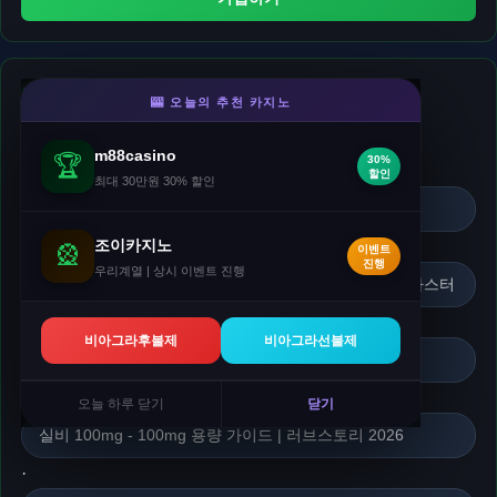
카심바슬롯
- 슬롯
🎰 오늘의 추천 카지노
첫입금 20% · 매일첫입금 +5% · 10년 무사고.
🎁 첫입금 20%
m88casino
🏆
30%
·
할인
최대 30만원 30% 할인
유데나필 종합병원 - 비아센터
조이카지노
·
🎡
이벤트
진행
우리계열 | 상시 이벤트 진행
더블 찬스 베팅 완벽 가이드 | 2026 완벽 가이드 - 홀덤마스터
·
비아그라후불제
비아그라선불제
세종 프라이빗병원 | 러브스토리 - ED 전문 정보
·
오늘 하루 닫기
닫기
실비 100mg - 100mg 용량 가이드 | 러브스토리 2026
·