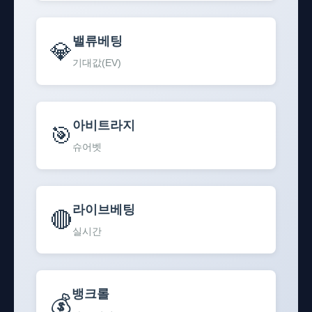
밸류베팅
💎
기대값(EV)
아비트라지
🎯
슈어벳
라이브베팅
🔴
실시간
뱅크롤
💰