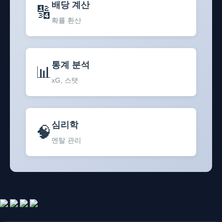
배당 계산
🔢
확률 환산
통계 분석
📊
xG, 스탯
심리학
🧠
멘탈 관리