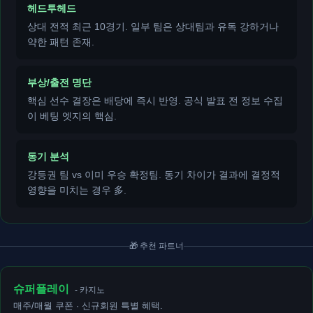
헤드투헤드
상대 전적 최근 10경기. 일부 팀은 상대팀과 유독 강하거나
약한 패턴 존재.
부상/출전 명단
핵심 선수 결장은 배당에 즉시 반영. 공식 발표 전 정보 수집
이 베팅 엣지의 핵심.
동기 분석
강등권 팀 vs 이미 우승 확정팀. 동기 차이가 결과에 결정적
영향을 미치는 경우 多.
🎁 추천 파트너
슈퍼플레이
- 카지노
매주/매월 쿠폰 · 신규회원 특별 혜택.