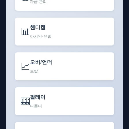
자금 관리
핸디캡
📊
아시안·유럽
오버/언더
📈
토탈
팔레이
🎰
다폴더