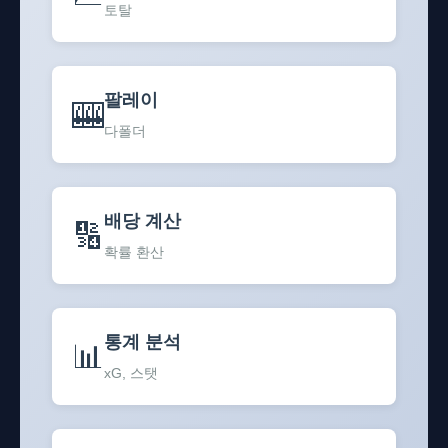
토탈
팔레이
🎰
다폴더
배당 계산
🔢
확률 환산
통계 분석
📊
xG, 스탯