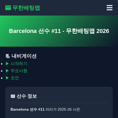
☰
🎰 무한배팅맵
Barcelona 선수 #11 - 무한배팅맵 2026
📃 내비게이션
▶ 시작하기
▶ 주요사항
▶ 조언
📖 선수 정보
Barcelona 선수 #11
라리가 2025-26 시즌.