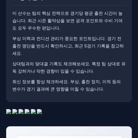
이 선수는 팀의 핵심 전력으로 경기당 평균 출전 시간이 높
습니다. ​​최근 시즌 활약상을 보면 공격 포인트와 수비 기여
도 모두 우수한 편입니다.
부상 이력과 컨디션 관리가 중요한 포인트입니다. ​경기 전
출전 명단을 반드시 확인하시고, 최근 5경기 기록을 참고하
세요.
상대팀과의 맞대결 기록도 체크해보세요. 특정 팀 상대로 유
독 강하거나 약한 경향이 있을 수 있습니다.
최신 정보를 항상 체크하세요. ​부상, 출전 정지, 이적 등의
변수가 경기 결과에 큰 영향을 미칠 수 있습니다.