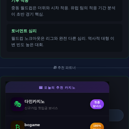
기후 적응
중동 월드컵은 더위와 시차 적응. 유럽 팀의 적응 기간 분석
이 초반 경기 핵심.
토너먼트 심리
월드컵 노크아웃은 리그와 완전 다른 심리. 역사적 대형 이
변 빈도 높은 대회.
🎁 추천 파트너
카심바슬롯
- 슬롯
🎰 오늘의 추천 카지노
첫입금 20% · 매일첫입금 +5% · 10년 무사고.
🎁 첫입금 20%
다인카지노
🎭
첫충
·
보너스
신규가입 첫입금 보너스
Casino Term 1 | 카지노 가이드 | 카지노월드
bcgame
· ·
₿
180%