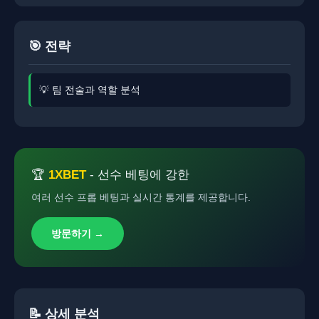
🎯 전략
💡 팀 전술과 역할 분석
🏆
1XBET
- 선수 베팅에 강한
여러 선수 프롭 베팅과 실시간 통계를 제공합니다.
방문하기 →
📝 상세 분석