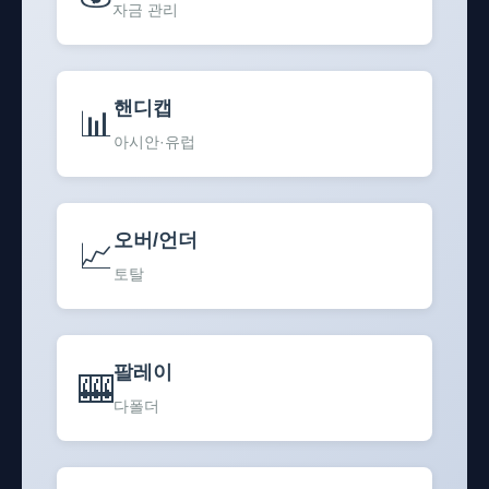
자금 관리
핸디캡
📊
아시안·유럽
오버/언더
📈
토탈
팔레이
🎰
다폴더