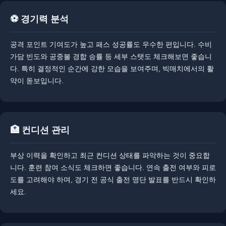
⚽ 경기력 분석
공격 포인트 기여도가 높고 패스 성공률도 우수한 편입니다. 수비
가담 빈도와 공중볼 경합 승률 등 세부 스탯도 체크해보면 좋습니
다. ​​특히 결정적인 순간에 강한 모습을 보여주며, 빅매치에서의 활
약이 돋보입니다.
🏥 컨디션 관리
부상 이력을 확인하고 최근 컨디션 상태를 파악하는 것이 중요합
니다. ​​훈련 참여 소식도 체크하면 좋습니다. ​​연속 출전 여부와 피로
도를 고려해야 하며, 경기 전 공식 출전 명단 발표를 반드시 확인하
세요.