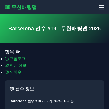
☰
🎰 무한배팅맵
Barcelona 선수 #19 - 무한배팅맵 2026
항목 ✏️
①
프롤로그
②
핵심 정보
③
노하우
📖 선수 정보
Barcelona 선수 #19
라리가 2025-26 시즌.