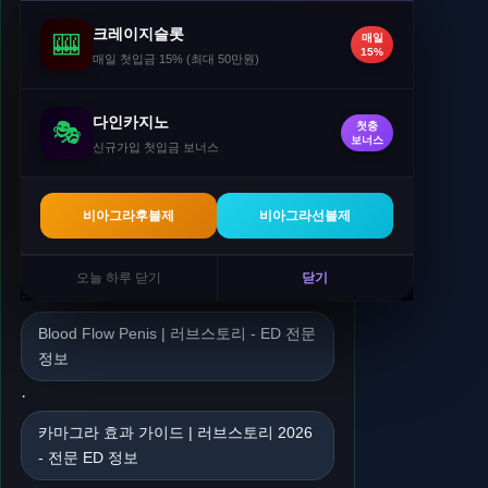
🎁 신규 가입쿠폰
크레이지슬롯
🎰
매일
·
15%
매일 첫입금 15% (최대 50만원)
Stendra vs Tadacip Onset Time | 러브스
토리
다인카지노
🎭
첫충
보너스
·
신규가입 첫입금 보너스
타다라필 vs 자이데나 비교 - 비아센터
비아그라후불제
비아그라선불제
·
스텐드라 오후효과 - 비아센터
오늘 하루 닫기
닫기
·
Blood Flow Penis | 러브스토리 - ED 전문
정보
·
카마그라 효과 가이드 | 러브스토리 2026
- 전문 ED 정보