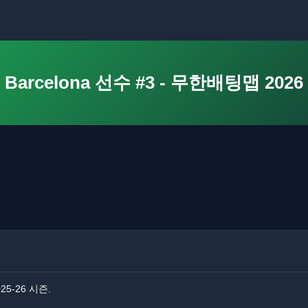
Barcelona 선수 #3 - 무한배팅맵 2026
5-26 시즌.