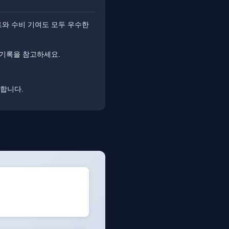
트와 수비 기여도 모두 우수한
 기록을 참고하세요.
명합니다.