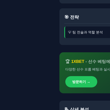
🎯 전략
💡 팀 전술과 역할 분석
🏆
1XBET
- 선수 베팅
다양한 선수 프롭 베팅과 실
방문하기 →
📝 상세 분석