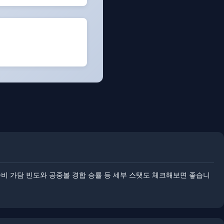
비 가담 빈도와 공중볼 경합 승률 등 세부 스탯도 체크해보면 좋습니