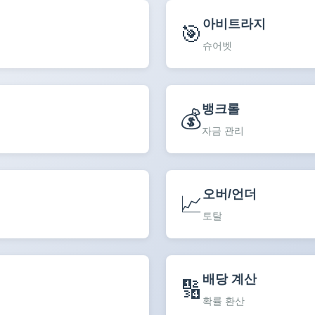
아비트라지
🎯
슈어벳
뱅크롤
💰
자금 관리
오버/언더
📈
토탈
배당 계산
🔢
확률 환산