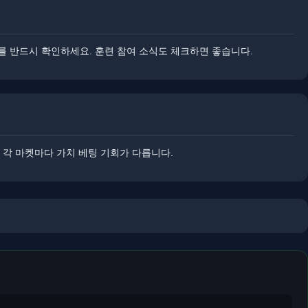
를 반드시 확인하세요. ​훈련 참여 소식도 체크하면 좋습니다.
 ​각 마켓마다 가치 베팅 기회가 다릅니다.