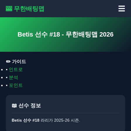
☰
🎰 무한배팅맵
Betis 선수 #18 - 무한배팅맵 2026
✏️ 가이드
▪
인트로
▪
분석
▪
포인트
📖 선수 정보
Betis 선수 #18
라리가 2025-26 시즌.