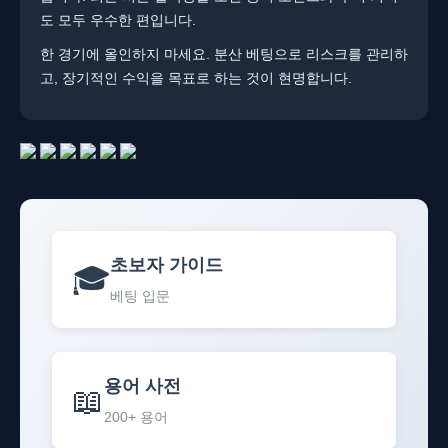
도 모두 우수한 편입니다.
한 경기에 올인하지 마세요. ​분산 베팅으로 리스크를 관리하
고, 장기적인 수익을 목표로 하는 것이 현명합니다.
초보자 가이드
🎓
베팅 입문
용어 사전
📖
200+ 용어