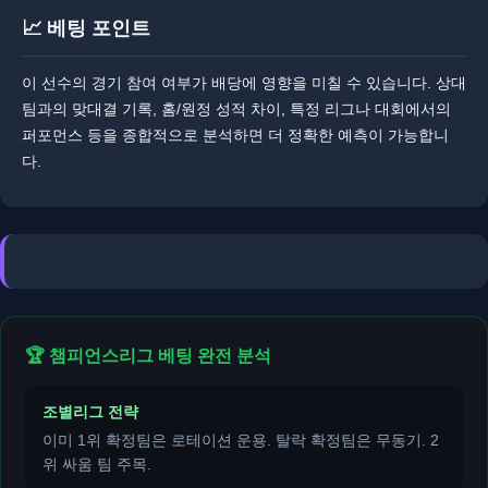
📈 베팅 포인트
이 선수의 경기 참여 여부가 배당에 영향을 미칠 수 있습니다. ​상대
팀과의 맞대결 기록, 홈/원정 성적 차이, 특정 리그나 대회에서의
퍼포먼스 등을 종합적으로 분석하면 더 정확한 예측이 가능합니
다.
🏆 챔피언스리그 베팅 완전 분석
조별리그 전략
이미 1위 확정팀은 로테이션 운용. 탈락 확정팀은 무동기. 2
위 싸움 팀 주목.