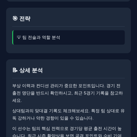
🎯 전략
💡 팀 전술과 역할 분석
📝 상세 분석
부상 이력과 컨디션 관리가 중요한 포인트입니다. ​​경기 전
출전 명단을 반드시 확인하시고, 최근 5경기 기록을 참고하
세요.
상대팀과의 맞대결 기록도 체크해보세요. 특정 팀 상대로 유
독 강하거나 약한 경향이 있을 수 있습니다.
이 선수는 팀의 핵심 전력으로 경기당 평균 출전 시간이 높
습니다. ​​최근 시즌 활약상을 보면 공격 포인트와 수비 기여