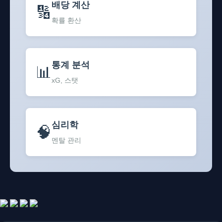
배당 계산
🔢
확률 환산
통계 분석
📊
xG, 스탯
심리학
🧠
멘탈 관리