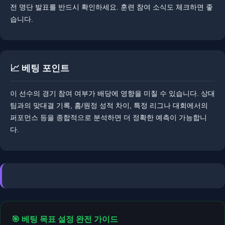
전 명단 발표를 반드시 확인하세요. ​훈련 참여 소식도 체크하면 좋
습니다.
📈 베팅 포인트
이 선수의 경기 참여 여부가 배당에 영향을 미칠 수 있습니다. ​상대
팀과의 맞대결 기록, 홈/원정 성적 차이, 특정 리그나 대회에서의
퍼포먼스 등을 종합적으로 분석하면 더 정확한 예측이 가능합니
다.
🎯 베팅 목표 설정 완전 가이드