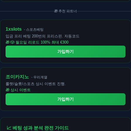
🎁 추천 파트너
1xslots
- 스포츠베팅
입금 프리 베팅 200번의 프리스핀. 자동코드
🎁 🎲 월요일 리로드 100% 최대 €300
가입하기
조이카지노
- 우리계열
룰렛/슬롯/스포츠 상시 이벤트 진행.
🎁 상시 이벤트
가입하기
📈 베팅 성과 분석 완전 가이드