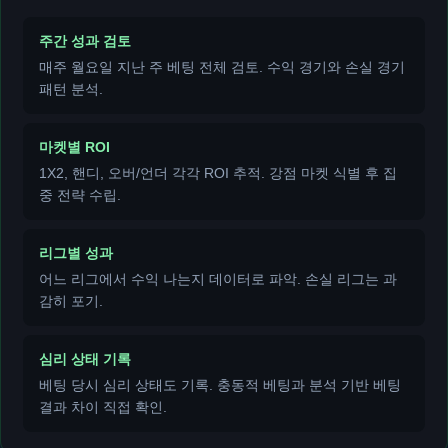
주간 성과 검토
매주 월요일 지난 주 베팅 전체 검토. 수익 경기와 손실 경기
패턴 분석.
마켓별 ROI
1X2, 핸디, 오버/언더 각각 ROI 추적. 강점 마켓 식별 후 집
중 전략 수립.
리그별 성과
어느 리그에서 수익 나는지 데이터로 파악. 손실 리그는 과
감히 포기.
심리 상태 기록
베팅 당시 심리 상태도 기록. 충동적 베팅과 분석 기반 베팅
결과 차이 직접 확인.