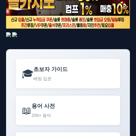
초보자 가이드
🎓
베팅 입문
용어 사전
📖
200+ 용어