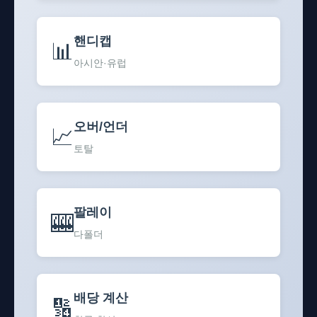
핸디캡
📊
아시안·유럽
오버/언더
📈
토탈
팔레이
🎰
다폴더
배당 계산
🔢