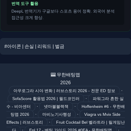
번역 도구 활용
DeepL 번역기가 구글보다 스포츠 용어 정확. 외국어 분석
접근성 크게 향상.
#아이콘 | 손실 | 리워드 | 벌금
🎰 무한배팅맵
2026
·
아우로그라 시야 변화 | 러브스토리 2026 - 전문 ED 정보
·
SofaScore 활용법 2026 | 월드코인러
파워그라 흔한 실
·
·
수 - 비아센터
넷마블블랙잭
Hoffenheim #6 - 무한배
·
·
팅맵 2026
마비노기사행성
Viagra vs Mvix Side
·
Effects | 러브스토리
Fruit Cocktail Bel 벨라트라 | 릴게임난
·
·
다
Epl 17 - 베팅 가이드 2026 #0EA - 무한배팅맵