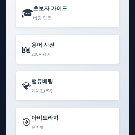
초보자 가이드
🎓
베팅 입문
용어 사전
📖
200+ 용어
밸류베팅
💎
기대값(EV)
아비트라지
🎯
슈어벳