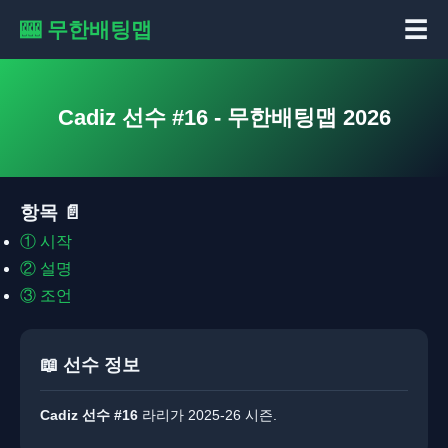
☰
🎰 무한배팅맵
Cadiz 선수 #16 - 무한배팅맵 2026
항목 📄
①
시작
②
설명
③
조언
📖 선수 정보
Cadiz 선수 #16
라리가 2025-26 시즌.