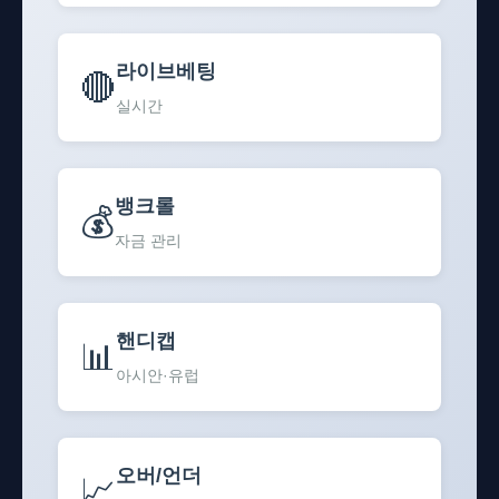
라이브베팅
🔴
실시간
뱅크롤
💰
자금 관리
핸디캡
📊
아시안·유럽
오버/언더
📈