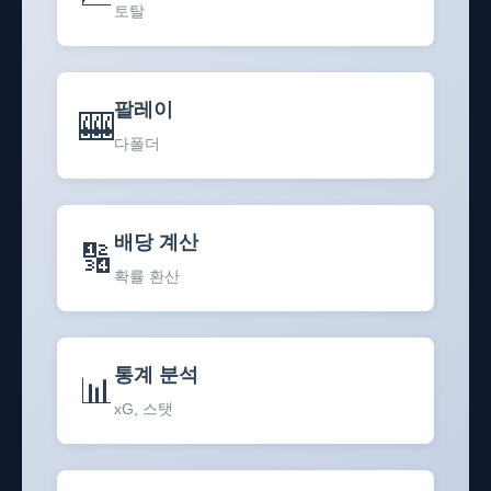
토탈
팔레이
🎰
다폴더
배당 계산
🔢
확률 환산
통계 분석
📊
xG, 스탯