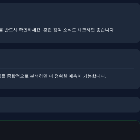
표를 반드시 확인하세요. 훈련 참여 소식도 체크하면 좋습니다.
스 등을 종합적으로 분석하면 더 정확한 예측이 가능합니다.