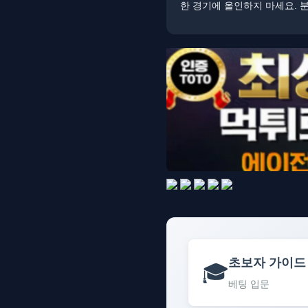
한 경기에 올인하지 마세요. 
초보자 가이드
🎓
베팅 입문