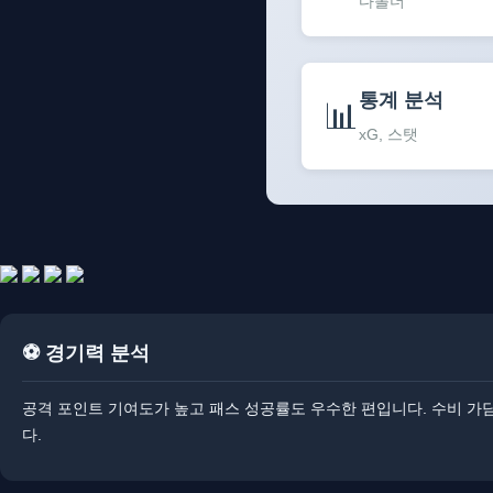
다폴더
통계 분석
📊
xG, 스탯
⚽ 경기력 분석
공격 포인트 기여도가 높고 패스 성공률도 우수한 편입니다. ​​수비 
다.