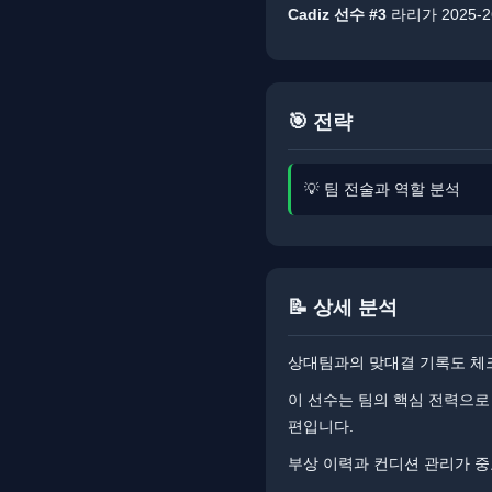
Cadiz 선수 #3
라리가 2025-2
🎯 전략
💡 팀 전술과 역할 분석
📝 상세 분석
상대팀과의 맞대결 기록도 체크해
이 선수는 팀의 핵심 전력으로
편입니다.
부상 이력과 컨디션 관리가 중