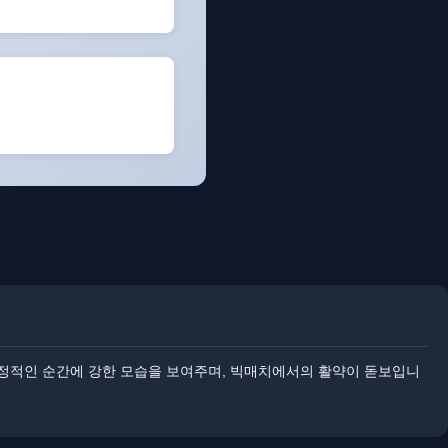
히 결정적인 순간에 강한 모습을 보여주며, 빅매치에서의 활약이 돋보입니