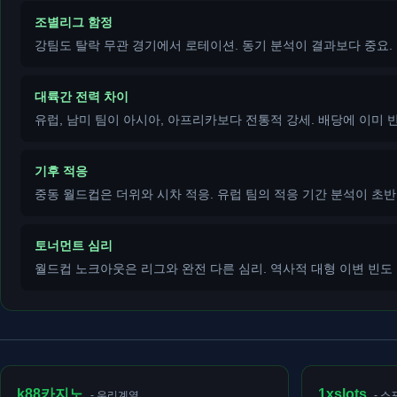
조별리그 함정
강팀도 탈락 무관 경기에서 로테이션. 동기 분석이 결과보다 중요.
대륙간 전력 차이
유럽, 남미 팀이 아시아, 아프리카보다 전통적 강세. 배당에 이미 반
기후 적응
중동 월드컵은 더위와 시차 적응. 유럽 팀의 적응 기간 분석이 초반
토너먼트 심리
월드컵 노크아웃은 리그와 완전 다른 심리. 역사적 대형 이변 빈도 
k88카지노
1xslots
- 우리계열
- 