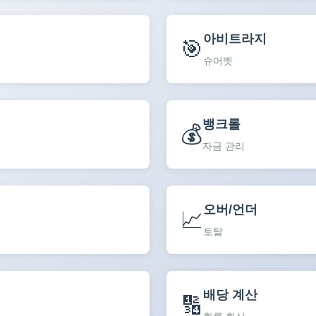
아비트라지
🎯
슈어벳
뱅크롤
💰
자금 관리
오버/언더
📈
토탈
배당 계산
🔢