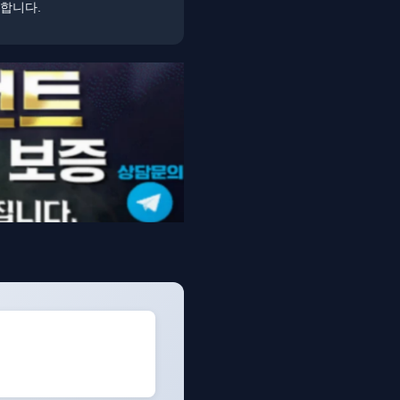
명합니다.