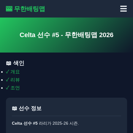
☰
🎰 무한배팅맵
Celta 선수 #5 - 무한배팅맵 2026
📖 색인
✓ 개요
✓ 리뷰
✓ 조언
📖 선수 정보
Celta 선수 #5
라리가 2025-26 시즌.