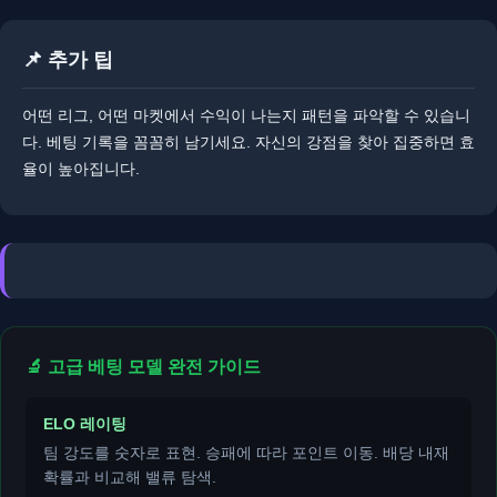
📌 추가 팁
​​어떤 리그, 어떤 마켓에서 수익이 나는지 패턴을 파악할 수 있습니
다. 베팅 기록을 꼼꼼히 남기세요. 자신의 강점을 찾아 집중하면 효
율이 높아집니다.
🔬 고급 베팅 모델 완전 가이드
ELO 레이팅
팀 강도를 숫자로 표현. 승패에 따라 포인트 이동. 배당 내재
확률과 비교해 밸류 탐색.