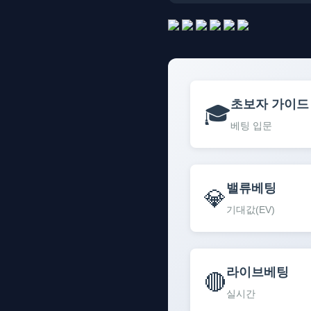
초보자 가이드
🎓
베팅 입문
밸류베팅
💎
기대값(EV)
라이브베팅
🔴
실시간