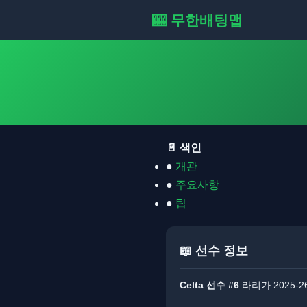
🎰 무한배팅맵
📄 색인
●
개관
●
주요사항
●
팁
📖 선수 정보
Celta 선수 #6
라리가 2025-2