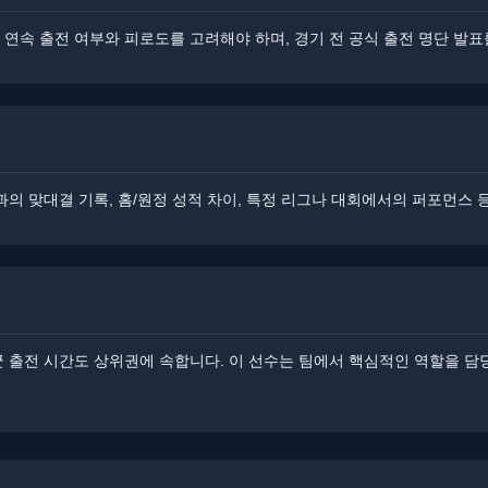
​연속 출전 여부와 피로도를 고려해야 하며, 경기 전 공식 출전 명단 발표
팀과의 맞대결 기록, 홈/원정 성적 차이, 특정 리그나 대회에서의 퍼포먼
 출전 시간도 상위권에 속합니다. 이 선수는 팀에서 핵심적인 역할을 담당하