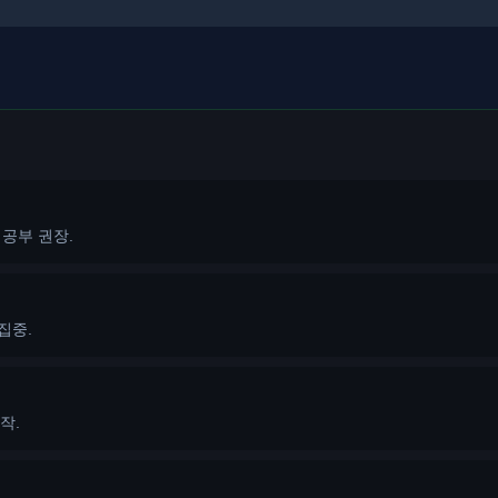
 공부 권장.
집중.
작.