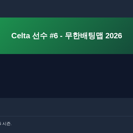
Celta 선수 #6 - 무한배팅맵 2026
6 시즌.