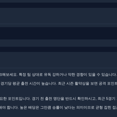
해보세요. ​특정 팀 상대로 유독 강하거나 약한 경향이 있을 수 있습니다.
 경기당 평균 출전 시간이 높습니다. ​최근 시즌 활약상을 보면 공격 포인
한 포인트입니다. ​​경기 전 출전 명단을 반드시 확인하시고, 최근 5경기
야 합니다. ​높은 배당은 그만큼 승률이 낮다는 의미이므로 균형 잡힌 