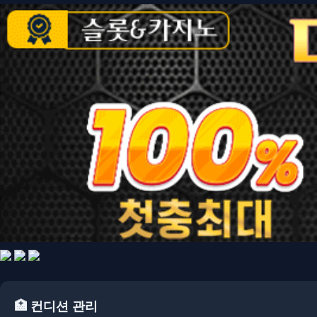
🏥 컨디션 관리