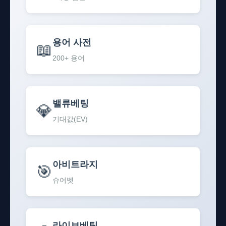
용어 사전
📖
200+ 용어
밸류베팅
💎
기대값(EV)
아비트라지
🎯
슈어벳
라이브베팅