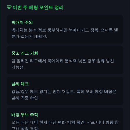
💡 이번 주 베팅 포인트 정리
빅매치 주의
빅매치는 분석 정보 풍부하지만 북메이커도 정확. 언더독 밸
류가 없는지 재확인.
중소 리그 기회
덜 알려진 리그에서 북메이커 분석력 낮은 경우 밸류 발견
가능성.
날씨 체크
강풍/강우 예보 경기는 언더 재검토. 특히 오버 예정 베팅은
날씨 최종 확인.
배당 무브 추적
오픈 배당 대비 현재 배당 변화 방향 확인. 샤프 머니 방향 참
고해 최종 결정.