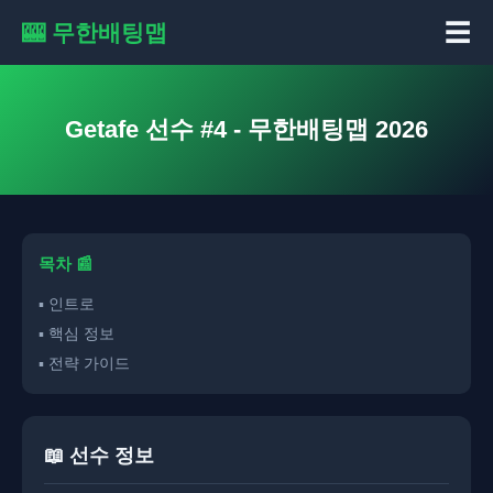
☰
🎰 무한배팅맵
Getafe 선수 #4 - 무한배팅맵 2026
목차 📰
▪
인트로
▪
핵심 정보
▪
전략 가이드
📖 선수 정보