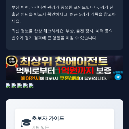
부상 이력과 컨디션 관리가 중요한 포인트입니다. 경기 전
출전 명단을 반드시 확인하시고, 최근 5경기 기록을 참고하
세요.
최신 정보를 항상 체크하세요. ​부상, 출전 정지, 이적 등의
변수가 경기 결과에 큰 영향을 미칠 수 있습니다.
초보자 가이드
🎓
베팅 입문