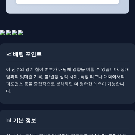
📈 베팅 포인트
이 선수의 경기 참여 여부가 배당에 영향을 미칠 수 있습니다. 상대
팀과의 맞대결 기록, 홈/원정 성적 차이, 특정 리그나 대회에서의
퍼포먼스 등을 종합적으로 분석하면 더 정확한 예측이 가능합니
다.
📊 기본 정보