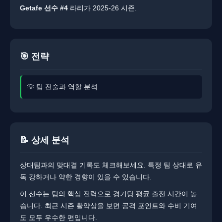
Getafe 선수 #4
라리가 2025-26 시즌.
🎯 전략
💡 팀 전술과 역할 분석
📝 상세 분석
상대팀과의 맞대결 기록도 체크해보세요. ​특정 팀 상대로 유
독 강하거나 약한 경향이 있을 수 있습니다.
이 선수는 팀의 핵심 전력으로 경기당 평균 출전 시간이 높
습니다. 최근 시즌 활약상을 보면 공격 포인트와 수비 기여
도 모두 우수한 편입니다.