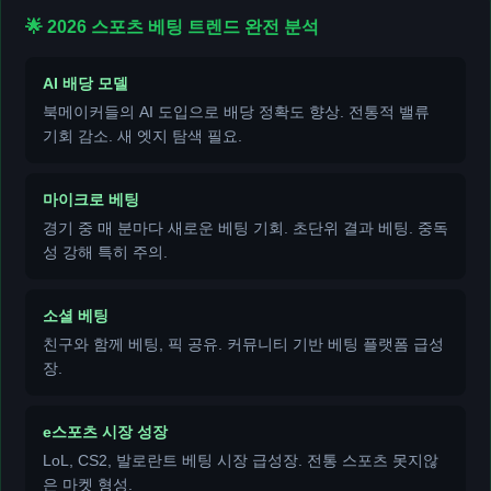
🌟 2026 스포츠 베팅 트렌드 완전 분석
AI 배당 모델
북메이커들의 AI 도입으로 배당 정확도 향상. 전통적 밸류
기회 감소. 새 엣지 탐색 필요.
마이크로 베팅
경기 중 매 분마다 새로운 베팅 기회. 초단위 결과 베팅. 중독
성 강해 특히 주의.
소셜 베팅
친구와 함께 베팅, 픽 공유. 커뮤니티 기반 베팅 플랫폼 급성
장.
e스포츠 시장 성장
LoL, CS2, 발로란트 베팅 시장 급성장. 전통 스포츠 못지않
은 마켓 형성.