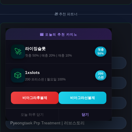
🎁 추천 파트너
카심바슬롯
- 슬롯
🎰 오늘의 추천 카지노
첫입금 20% · 매일첫입금 +5% · 10년 무사고.
🎁 첫입금 20%
라이징슬롯
🚀
첫충
·
50%
첫충 50% | 매충 20% | 재충 10%
에렉톤 구매 - 안전한 구매 방법 | 러브스토리 2026
1xslots
·
🎲
200
스핀
200 프리스핀 | 월요일 100%
NFL 26주차 #A8A - 무한배팅맵
·
비아그라후불제
비아그라선불제
필라그라 상세후기 | 러브스토리 - ED 전문 정보
·
오늘 하루 닫기
닫기
Pyeongtaek Prp Treatment | 러브스토리