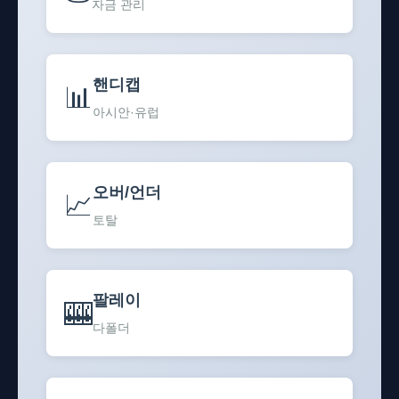
자금 관리
핸디캡
📊
아시안·유럽
오버/언더
📈
토탈
팔레이
🎰
다폴더