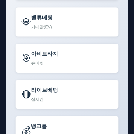
밸류베팅
💎
기대값(EV)
아비트라지
🎯
슈어벳
라이브베팅
🔴
실시간
뱅크롤
💰