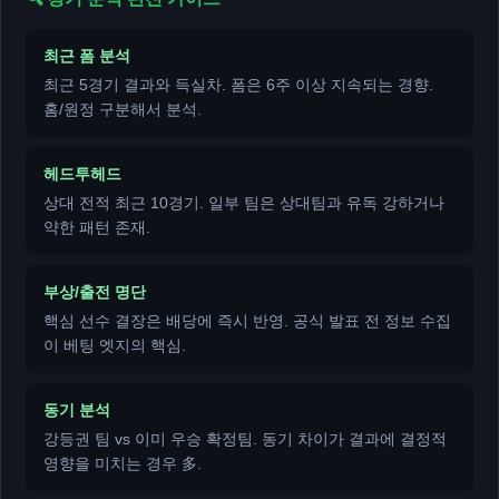
최근 폼 분석
최근 5경기 결과와 득실차. 폼은 6주 이상 지속되는 경향.
홈/원정 구분해서 분석.
헤드투헤드
상대 전적 최근 10경기. 일부 팀은 상대팀과 유독 강하거나
약한 패턴 존재.
부상/출전 명단
핵심 선수 결장은 배당에 즉시 반영. 공식 발표 전 정보 수집
이 베팅 엣지의 핵심.
동기 분석
강등권 팀 vs 이미 우승 확정팀. 동기 차이가 결과에 결정적
영향을 미치는 경우 多.