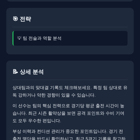
🎯 전략
💡 팀 전술과 역할 분석
📝 상세 분석
상대팀과의 맞대결 기록도 체크해보세요. ​​특정 팀 상대로 유
독 강하거나 약한 경향이 있을 수 있습니다.
이 선수는 팀의 핵심 전력으로 경기당 평균 출전 시간이 높
습니다. ​최근 시즌 활약상을 보면 공격 포인트와 수비 기여
도 모두 우수한 편입니다.
부상 이력과 컨디션 관리가 중요한 포인트입니다. ​​경기 전
출전 명단을 반드시 확인하시고, 최근 5경기 기록을 참고하