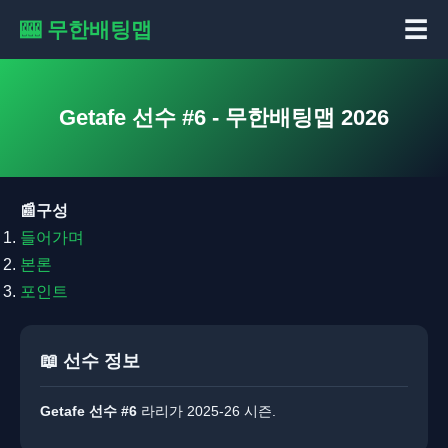
☰
🎰 무한배팅맵
Getafe 선수 #6 - 무한배팅맵 2026
📰구성
들어가며
본론
포인트
📖 선수 정보
Getafe 선수 #6
라리가 2025-26 시즌.