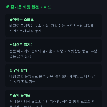
🌈 즐거운 베팅 완전 가이드
좋아하는 스포츠
베팅도 즐거워야 지속 가능. 관심 있는 스포츠부터 시작해
자연스럽게 지식 쌓기.
소액으로 즐기기
큰돈 아니어도 분석의 즐거움과 적중의 짜릿함은 동일. 부담
없는 금액 설정.
친구와 함께
베팅 클럽 운영으로 분석 공유. 혼자보다 재미있고 더 다양
한 시각 확보 가능.
학습의 즐거움
경기 분석하며 스포츠 이해 깊어짐. 베팅을 통해 스포츠 전
문가가 되는 부가 효과.