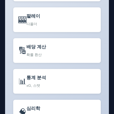
팔레이
🎰
다폴더
배당 계산
🔢
확률 환산
통계 분석
📊
xG, 스탯
심리학
🧠