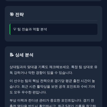
🎯 전략
💡 팀 전술과 역할 분석
📝 상세 분석
상대팀과의 맞대결 기록도 체크해보세요. ​특정 팀 상대로 유
독 강하거나 약한 경향이 있을 수 있습니다.
이 선수는 팀의 핵심 전력으로 경기당 평균 출전 시간이 높
습니다. ​​최근 시즌 활약상을 보면 공격 포인트와 수비 기여
도 모두 우수한 편입니다.
부상 이력과 컨디션 관리가 중요한 포인트입니다. 경기 전
출전 명단을 반드시 확인하시고, 최근 5경기 기록을 참고하