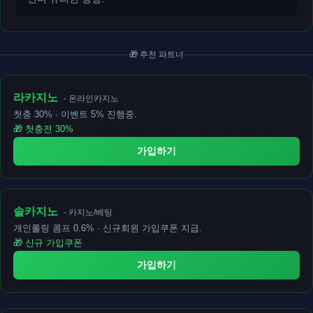
🎁 추천 파트너
라카지노
- 온라인카지노
첫충 30% · 이벤트 5% 진행중.
🎁 첫충전 30%
가입하기
솔카지노
- 카지노/베팅
개인롤링 콤프 0.6% · 신규회원 가입쿠폰 지급.
🎁 신규 가입쿠폰
가입하기