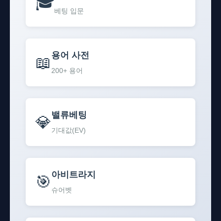
🎓
베팅 입문
용어 사전
📖
200+ 용어
밸류베팅
💎
기대값(EV)
아비트라지
🎯
슈어벳