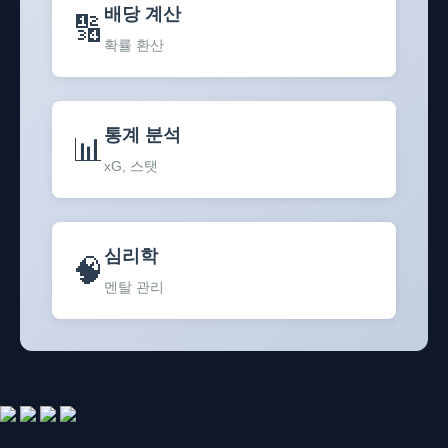
배당 계산
🔢
확률 환산
통계 분석
📊
xG, 스탯
심리학
🧠
멘탈 관리