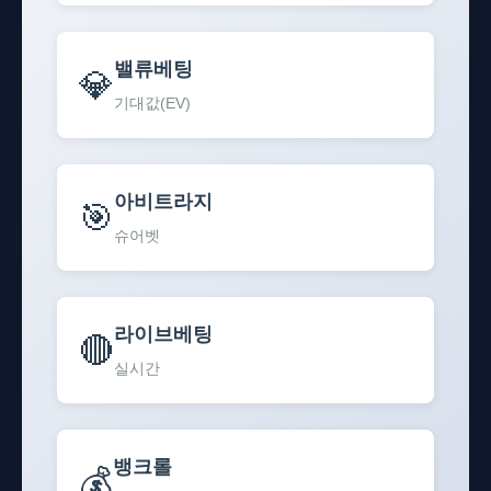
밸류베팅
💎
기대값(EV)
아비트라지
🎯
슈어벳
라이브베팅
🔴
실시간
뱅크롤
💰