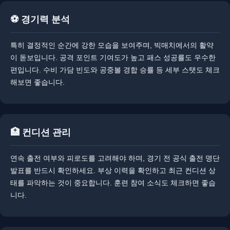
⚽ 경기력 분석
​​특히 결정적인 순간에 강한 모습을 보여주며, 빅매치에서의 활약
이 돋보입니다. 공격 포인트 기여도가 높고 패스 성공률도 우수한
편입니다. 수비 가담 빈도와 공중볼 경합 승률 등 세부 스탯도 체크
해보면 좋습니다.
🏥 컨디션 관리
​연속 출전 여부와 피로도를 고려해야 하며, 경기 전 공식 출전 명단
발표를 반드시 확인하세요. 부상 이력을 확인하고 최근 컨디션 상
태를 파악하는 것이 중요합니다. ​​훈련 참여 소식도 체크하면 좋습
니다.