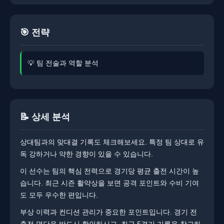
🎯 전략
💡 팀 전술과 역할 분석
📝 상세 분석
상대팀과의 맞대결 기록도 체크해보세요. 특정 팀 상대로 유
독 강하거나 약한 경향이 있을 수 있습니다.
이 선수는 팀의 핵심 전력으로 경기당 평균 출전 시간이 높
습니다. 최근 시즌 활약상을 보면 공격 포인트와 수비 기여
도 모두 우수한 편입니다.
부상 이력과 컨디션 관리가 중요한 포인트입니다. 경기 전