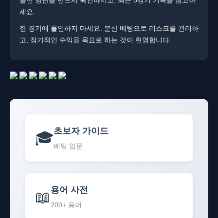
출전 명단을 반드시 확인하시고, 최근 5경기 기록을 참고하
세요.
한 경기에 올인하지 마세요. ​​분산 베팅으로 리스크를 관리하
고, 장기적인 수익을 목표로 하는 것이 현명합니다.
초보자 가이드
🎓
베팅 입문
용어 사전
📖
200+ 용어