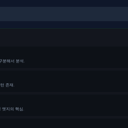
 구분해서 분석.
턴 존재.
 엣지의 핵심.