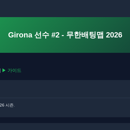
Girona 선수 #2 - 무한배팅맵 2026
|
▶ 가이드
26 시즌.