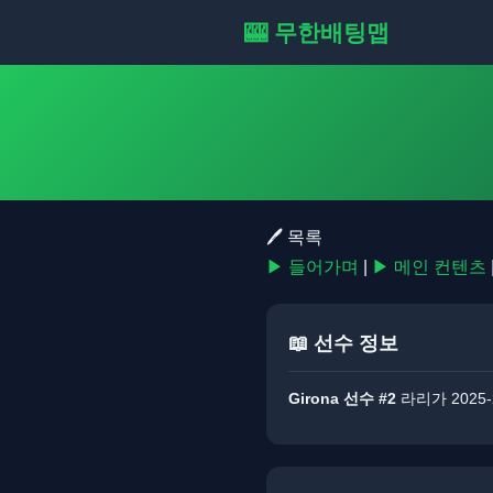
🎰 무한배팅맵
🖊️ 목록
▶ 들어가며
|
▶ 메인 컨텐츠
📖 선수 정보
Girona 선수 #2
라리가 2025-