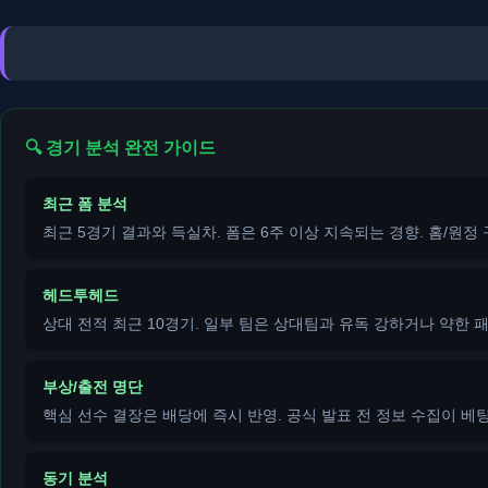
🔍 경기 분석 완전 가이드
최근 폼 분석
최근 5경기 결과와 득실차. 폼은 6주 이상 지속되는 경향. 홈/원정
헤드투헤드
상대 전적 최근 10경기. 일부 팀은 상대팀과 유독 강하거나 약한 패
부상/출전 명단
핵심 선수 결장은 배당에 즉시 반영. 공식 발표 전 정보 수집이 베팅
동기 분석