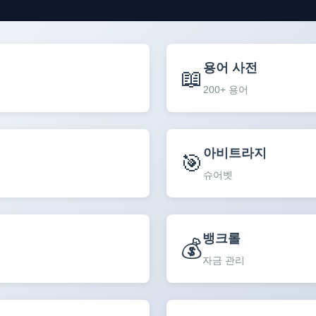
용어 사전
📖
200+ 용어
아비트라지
🎯
슈어벳
뱅크롤
💰
자금 관리