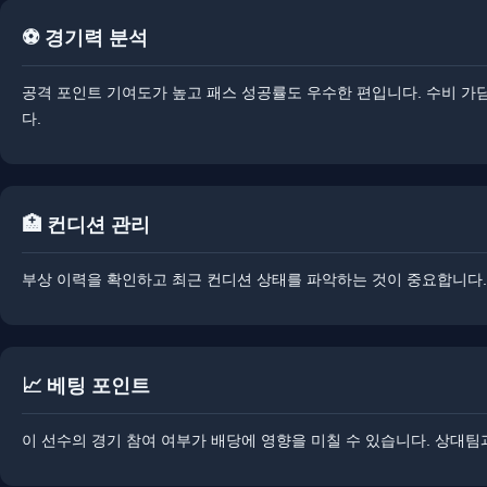
⚽ 경기력 분석
공격 포인트 기여도가 높고 패스 성공률도 우수한 편입니다. ​​수비 
다.
🏥 컨디션 관리
부상 이력을 확인하고 최근 컨디션 상태를 파악하는 것이 중요합니다. 
📈 베팅 포인트
이 선수의 경기 참여 여부가 배당에 영향을 미칠 수 있습니다. ​상대