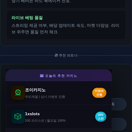
장기 베터는 하드 북메이커 선호.
라이브 베팅 품질
스트리밍 제공 여부, 배당 업데이트 속도, 마켓 다양성. 라이
브 위주면 품질 먼저 체크.
🎁 추천 파트너
카심바슬롯
- 슬롯
🎰 오늘의 추천 카지노
첫입금 20% · 매일첫입금 +5% · 10년 무사고.
🎁 첫입금 20%
조이카지노
🎡
이벤트
·
진행
우리계열 | 상시 이벤트 진행
이렉타 복용시간 - 최적의 복용 타이밍 | 러브스토리 2026
1xslots
·
🎲
200
스핀
200 프리스핀 | 월요일 100%
Euro 2017 - 베팅 가이드 2026 #E69 - 무한배팅맵