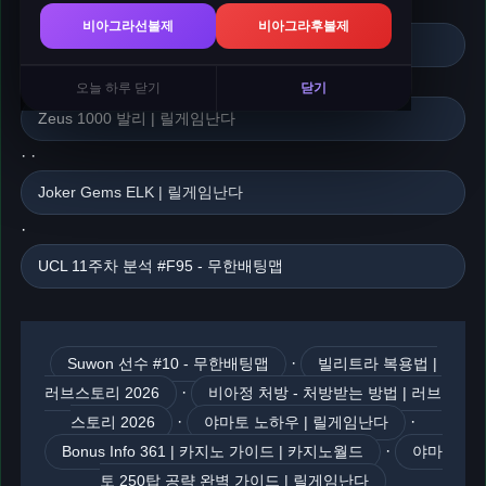
·
비아그라선불제
비아그라후불제
스플릿 페어 가이드 | 카지노월드 2026
· ·
오늘 하루 닫기
닫기
Zeus 1000 발리 | 릴게임난다
· ·
Joker Gems ELK | 릴게임난다
·
UCL 11주차 분석 #F95 - 무한배팅맵
·
Suwon 선수 #10 - 무한배팅맵
빌리트라 복용법 |
·
러브스토리 2026
비아정 처방 - 처방받는 방법 | 러브
·
·
스토리 2026
야마토 노하우 | 릴게임난다
·
Bonus Info 361 | 카지노 가이드 | 카지노월드
야마
토 250탑 공략 완벽 가이드 | 릴게임난다