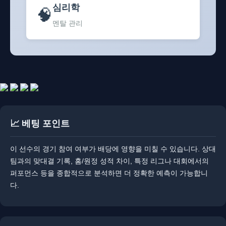
심리학
🧠
멘탈 관리
📈 베팅 포인트
이 선수의 경기 참여 여부가 배당에 영향을 미칠 수 있습니다. 상대
팀과의 맞대결 기록, 홈/원정 성적 차이, 특정 리그나 대회에서의
퍼포먼스 등을 종합적으로 분석하면 더 정확한 예측이 가능합니
다.