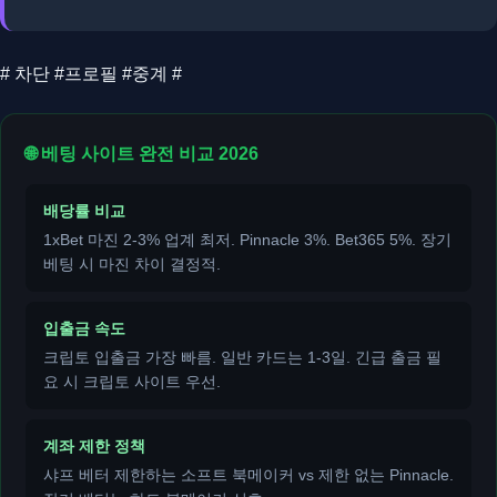
# 차단 #프로필 #중계 #
🌐 베팅 사이트 완전 비교 2026
배당률 비교
1xBet 마진 2-3% 업계 최저. Pinnacle 3%. Bet365 5%. 장기
베팅 시 마진 차이 결정적.
입출금 속도
크립토 입출금 가장 빠름. 일반 카드는 1-3일. 긴급 출금 필
요 시 크립토 사이트 우선.
계좌 제한 정책
샤프 베터 제한하는 소프트 북메이커 vs 제한 없는 Pinnacle.