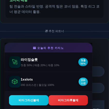
코너킥 베팅
팀 전술과 스타일 반영. 공격적 팀은 코너 많음. 특정 리그 코
너 평균 데이터 활용.
🎁 추천 파트너
비바카지노
- 온라인카지노
🎰 오늘의 추천 카지노
신규가입 후 첫입금 보너스 지급.
🎁 롤링조건 500%
라이징슬롯
🚀
첫충
· ·
50%
첫충 50% | 매충 20% | 재충 10%
Vegas Magic 프라그마틱 | 릴게임난다
1xslots
·
🎲
200
스핀
200 프리스핀 | 월요일 100%
팔팔정 나이로 인한 ED 가이드 - 비아센터
비아그라선불제
비아그라후불제