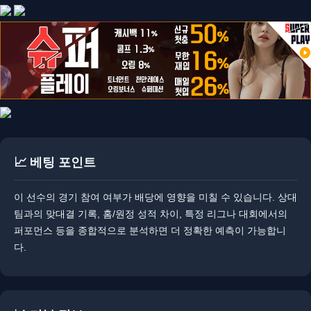
📈 베팅 포인트
이 선수의 경기 참여 여부가 배당에 영향을 미칠 수 있습니다. ​상대
팀과의 맞대결 기록, 홈/원정 성적 차이, 특정 리그나 대회에서의
퍼포먼스 등을 종합적으로 분석하면 더 정확한 예측이 가능합니
다.