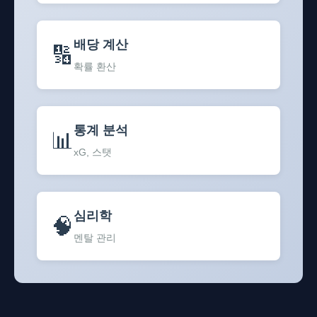
배당 계산
🔢
확률 환산
통계 분석
📊
xG, 스탯
심리학
🧠
멘탈 관리