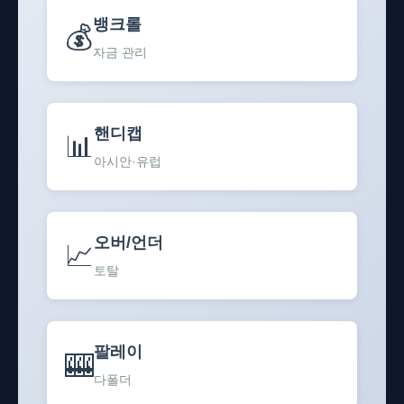
뱅크롤
💰
자금 관리
핸디캡
📊
아시안·유럽
오버/언더
📈
토탈
팔레이
🎰
다폴더