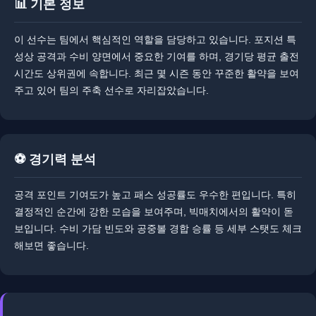
📊 기본 정보
이 선수는 팀에서 핵심적인 역할을 담당하고 있습니다. 포지션 특
성상 공격과 수비 양면에서 중요한 기여를 하며, 경기당 평균 출전
시간도 상위권에 속합니다. ​최근 몇 시즌 동안 꾸준한 활약을 보여
주고 있어 팀의 주축 선수로 자리잡았습니다.
⚽ 경기력 분석
공격 포인트 기여도가 높고 패스 성공률도 우수한 편입니다. 특히
결정적인 순간에 강한 모습을 보여주며, 빅매치에서의 활약이 돋
보입니다. 수비 가담 빈도와 공중볼 경합 승률 등 세부 스탯도 체크
해보면 좋습니다.