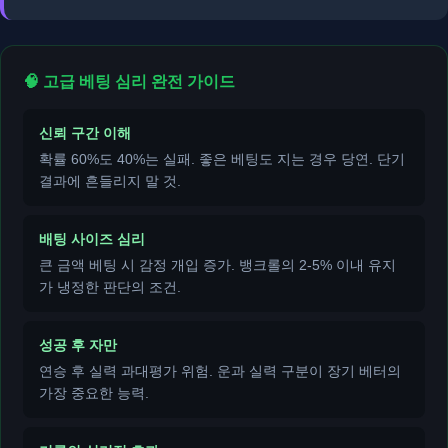
🧠 고급 베팅 심리 완전 가이드
신뢰 구간 이해
확률 60%도 40%는 실패. 좋은 베팅도 지는 경우 당연. 단기
결과에 흔들리지 말 것.
배팅 사이즈 심리
큰 금액 베팅 시 감정 개입 증가. 뱅크롤의 2-5% 이내 유지
가 냉정한 판단의 조건.
성공 후 자만
연승 후 실력 과대평가 위험. 운과 실력 구분이 장기 베터의
가장 중요한 능력.