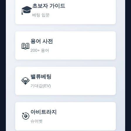
초보자 가이드
🎓
베팅 입문
용어 사전
📖
200+ 용어
밸류베팅
💎
기대값(EV)
아비트라지
🎯
슈어벳