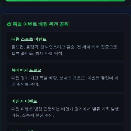
🎪 특별 이벤트 베팅 완전 공략
대형 스포츠 이벤트
월드컵, 올림픽, 챔피언스리그 결승. 전 세계 베터 집중으로
밸류 줄어듦. 틈새 마켓 탐색.
북메이커 프로모
대형 경기 기간 특별 배당, 보너스 프로모. 이벤트 캘린더 미
리 확인해 준비.
비인기 이벤트
대형 이벤트 병행 진행되는 비인기 경기에서 밸류 기회 발생
가능. 집중력 분산 주의.