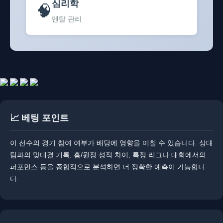
심리학
🧠
멘탈 관리
📈 베팅 포인트
이 선수의 경기 참여 여부가 배당에 영향을 미칠 수 있습니다. ​상대
팀과의 맞대결 기록, 홈/원정 성적 차이, 특정 리그나 대회에서의
퍼포먼스 등을 종합적으로 분석하면 더 정확한 예측이 가능합니
다.