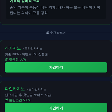
기록의 심리적 효과
손익 기록이 충동적 베팅 억제. 내가 하는 모든 베팅이 기록
된다는 의식이 규율 강화.
🎁 추천 파트너
라카지노
- 온라인카지노
첫충 30% · 이벤트 5% 진행중.
🎁 첫충전 30%
가입하기
다인카지노
- 온라인카지노
신규가입 후 첫입금 보너스 지급.
🎁 롤링조건 500%
가입하기