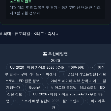
포스트 이벤트
대형 대회 후 리그 복귀 첫 경기는 동기/컨디션 변화 큰 기회.
대표팀 귀환 선수 체크.
# 최대 · 튜토리얼 · K리그 · 즉시 #
🎰 무한배팅맵
2026
· ·
Ucl 2020 - 베팅 가이드 2026 #C45 - 무한배팅맵
의정
·
부 필데나 구매 가이드 - 비아센터
경남 대기없는병원 | 러브
·
스토리 - ED 전문 정보
야마토 데이터 리뷰 완벽 가이드 | 릴
·
게임난다
Goblin\
비아그라 복용법 | 러브스토리 - ED
·
전문 정보
Ucl 2026 - 베팅 가이드 2026 #A78 - 무한배팅
·
·
맵
스누커 베팅 길잡이 2026 | 월드코인러
바카라추
천