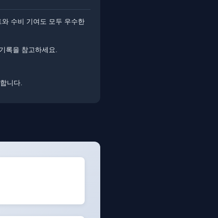
트와 수비 기여도 모두 우수한
 기록을 참고하세요.
명합니다.