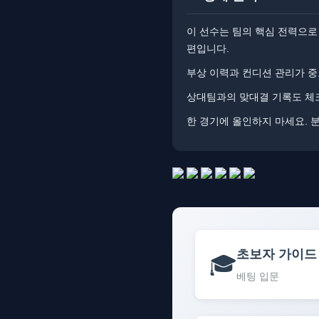
이 선수는 팀의 핵심 전력으로 
편입니다.
부상 이력과 컨디션 관리가 중
상대팀과의 맞대결 기록도 체크해
한 경기에 올인하지 마세요. 
초보자 가이드
🎓
베팅 입문