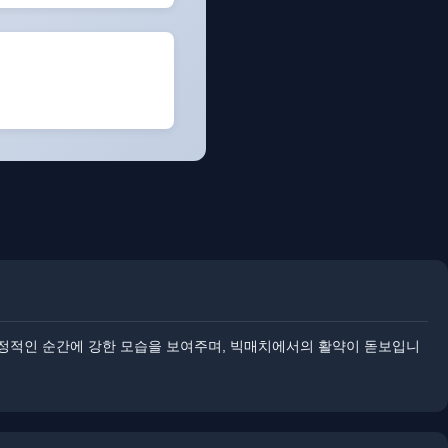
 결정적인 순간에 강한 모습을 보여주며, 빅매치에서의 활약이 돋보입니