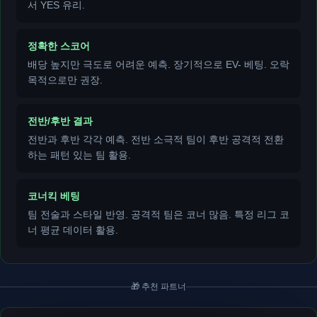
서 YES 유리.
정확한 스코어
배당 높지만 극도로 어려운 예측. 장기적으로 EV- 베팅. 오락
목적으로만 권장.
전반/후반 결과
전반과 후반 각각 예측. 전반 소극적 팀이 후반 공격적 전환
하는 패턴 있는 팀 활용.
코너킥 베팅
팀 전술과 스타일 반영. 공격적 팀은 코너 많음. 특정 리그 코
너 평균 데이터 활용.
🎁 추천 파트너