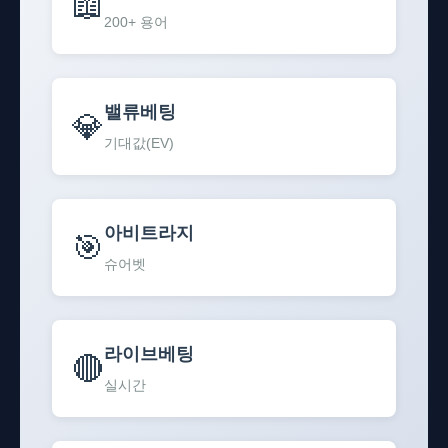
📖
200+ 용어
밸류베팅
💎
기대값(EV)
아비트라지
🎯
슈어벳
라이브베팅
🔴
실시간