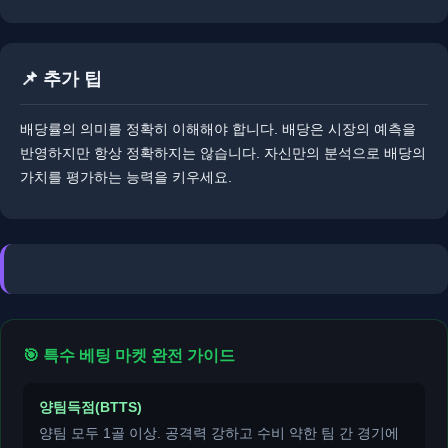
📌 추가 팁
배당률의 의미를 정확히 이해해야 합니다. ​배당은 시장의 예측을
반영하지만 항상 정확하지는 않습니다. 자신만의 분석으로 배당의
가치를 평가하는 능력을 키우세요.
🎯 특수 베팅 마켓 완전 가이드
양팀득점(BTTS)
양팀 모두 1골 이상. 공격력 강하고 수비 약한 팀 간 경기에