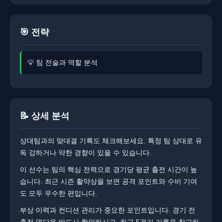
🎯 전략
💡 팀 전술과 역할 분석
📝 상세 분석
상대팀과의 맞대결 기록도 체크해보세요. 특정 팀 상대로 유
독 강하거나 약한 경향이 있을 수 있습니다.
이 선수는 팀의 핵심 전력으로 경기당 평균 출전 시간이 높
습니다. 최근 시즌 활약상을 보면 공격 포인트와 수비 기여
도 모두 우수한 편입니다.
부상 이력과 컨디션 관리가 중요한 포인트입니다. ​​경기 전