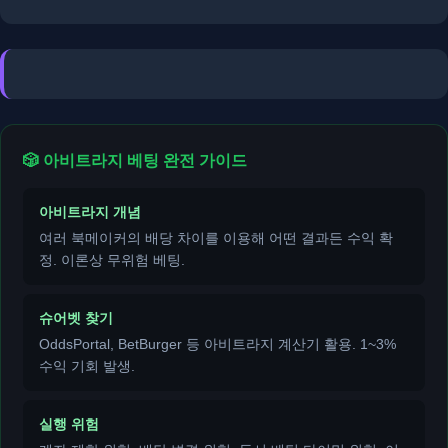
🎲 아비트라지 베팅 완전 가이드
아비트라지 개념
여러 북메이커의 배당 차이를 이용해 어떤 결과든 수익 확
정. 이론상 무위험 베팅.
슈어벳 찾기
OddsPortal, BetBurger 등 아비트라지 계산기 활용. 1~3%
수익 기회 발생.
실행 위험