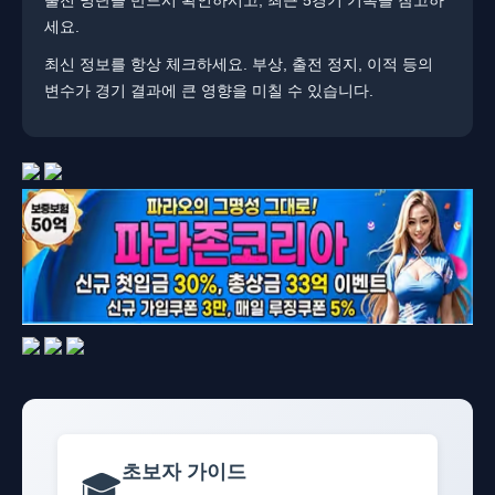
출전 명단을 반드시 확인하시고, 최근 5경기 기록을 참고하
세요.
최신 정보를 항상 체크하세요. ​​부상, 출전 정지, 이적 등의
변수가 경기 결과에 큰 영향을 미칠 수 있습니다.
초보자 가이드
🎓