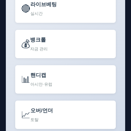
라이브베팅
🔴
실시간
뱅크롤
💰
자금 관리
핸디캡
📊
아시안·유럽
오버/언더
📈
토탈