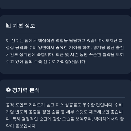
📊 기본 정보
이 선수는 팀에서 핵심적인 역할을 담당하고 있습니다. ​​포지션 특
성상 공격과 수비 양면에서 중요한 기여를 하며, 경기당 평균 출전
시간도 상위권에 속합니다. ​최근 몇 시즌 동안 꾸준한 활약을 보여
주고 있어 팀의 주축 선수로 자리잡았습니다.
⚽ 경기력 분석
공격 포인트 기여도가 높고 패스 성공률도 우수한 편입니다. ​​수비
가담 빈도와 공중볼 경합 승률 등 세부 스탯도 체크해보면 좋습니
다. ​​특히 결정적인 순간에 강한 모습을 보여주며, 빅매치에서의 활
약이 돋보입니다.