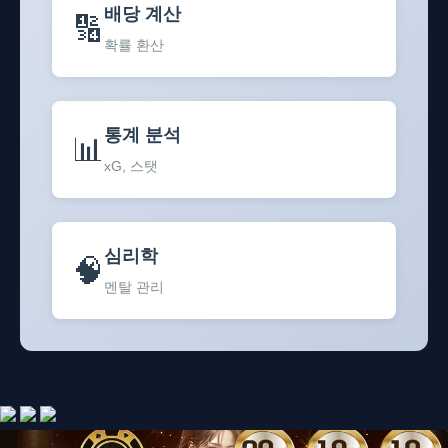
배당 계산
🔢
확률 환산
통계 분석
📊
xG, 스탯
심리학
🧠
멘탈 관리