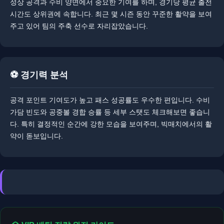
성상 공격과 수비 양면에서 중요한 기여를 하며, 경기당 평균 출전
시간도 상위권에 속합니다. 최근 몇 시즌 동안 꾸준한 활약을 보여
주고 있어 팀의 주축 선수로 자리잡았습니다.
⚽ 경기력 분석
공격 포인트 기여도가 높고 패스 성공률도 우수한 편입니다. 수비
가담 빈도와 공중볼 경합 승률 등 세부 스탯도 체크해보면 좋습니
다. ​​특히 결정적인 순간에 강한 모습을 보여주며, 빅매치에서의 활
약이 돋보입니다.