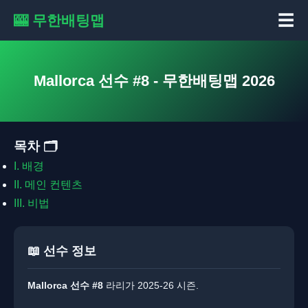
☰
🎰 무한배팅맵
Mallorca 선수 #8 - 무한배팅맵 2026
목차 🗂️
I.
배경
II.
메인 컨텐츠
III.
비법
📖 선수 정보
Mallorca 선수 #8
라리가 2025-26 시즌.