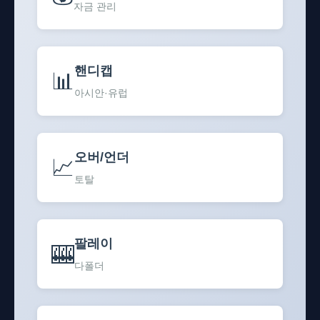
자금 관리
핸디캡
📊
아시안·유럽
오버/언더
📈
토탈
팔레이
🎰
다폴더