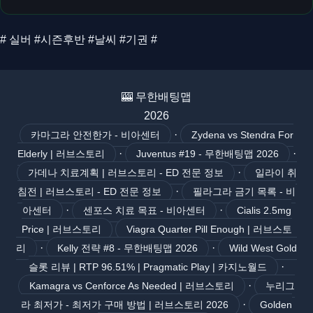
# 실버 #시즌후반 #날씨 #기권 #
🎰 무한배팅맵
2026
·
카마그라 안전한가 - 비아센터
Zydena vs Stendra For
·
·
Elderly | 러브스토리
Juventus #19 - 무한배팅맵 2026
·
가데나 치료계획 | 러브스토리 - ED 전문 정보
일라이 취
·
침전 | 러브스토리 - ED 전문 정보
필라그라 금기 목록 - 비
·
·
아센터
센포스 치료 목표 - 비아센터
Cialis 2.5mg
Price | 러브스토리
Viagra Quarter Pill Enough | 러브스토
·
·
리
Kelly 전략 #8 - 무한배팅맵 2026
Wild West Gold
·
슬롯 리뷰 | RTP 96.51% | Pragmatic Play | 카지노월드
·
Kamagra vs Cenforce As Needed | 러브스토리
누리그
·
라 최저가 - 최저가 구매 방법 | 러브스토리 2026
Golden