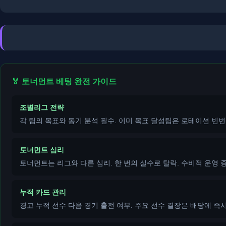
🏅 토너먼트 베팅 완전 가이드
조별리그 전략
각 팀의 목표와 동기 분석 필수. 이미 목표 달성팀은 로테이션 빈번
토너먼트 심리
토너먼트는 리그와 다른 심리. 한 번의 실수로 탈락. 수비적 운영 증
누적 카드 관리
경고 누적 선수 다음 경기 출전 여부. 주요 선수 결장은 배당에 즉시