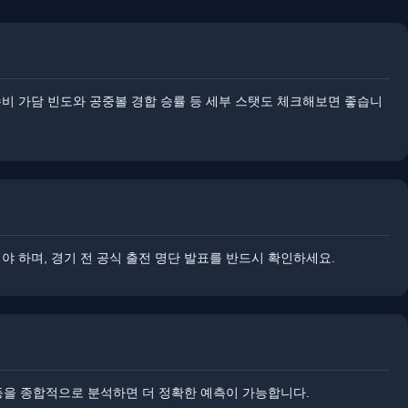
수비 가담 빈도와 공중볼 경합 승률 등 세부 스탯도 체크해보면 좋습니
 하며, 경기 전 공식 출전 명단 발표를 반드시 확인하세요.
스 등을 종합적으로 분석하면 더 정확한 예측이 가능합니다.