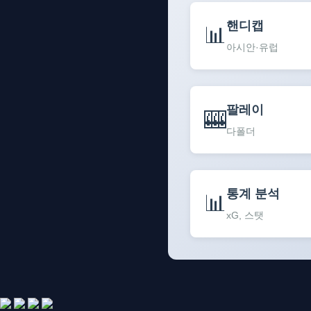
핸디캡
📊
아시안·유럽
팔레이
🎰
다폴더
통계 분석
📊
xG, 스탯