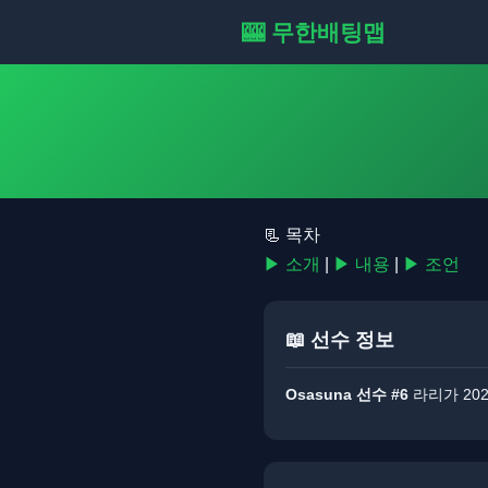
🎰 무한배팅맵
📃 목차
▶ 소개
|
▶ 내용
|
▶ 조언
📖 선수 정보
Osasuna 선수 #6
라리가 202