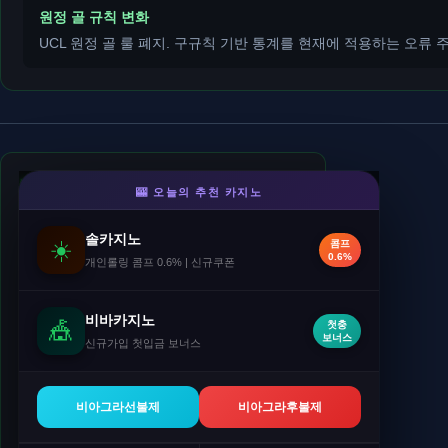
원정 골 규칙 변화
UCL 원정 골 룰 폐지. 구규칙 기반 통계를 현재에 적용하는 오류 주
비바카지노
- 온라인카지노
🎰 오늘의 추천 카지노
신규가입 후 첫입금 보너스 지급.
🎁 롤링조건 500%
솔카지노
☀️
콤프
·
0.6%
개인롤링 콤프 0.6% | 신규쿠폰
네노마 최저가 - 최저가 구매 방법 | 러브
스토리 2026
비바카지노
🎪
첫충
보너스
· ·
신규가입 첫입금 보너스
Bonus Info 51 | 카지노 가이드 | 카지노
월드
비아그라선불제
비아그라후불제
·