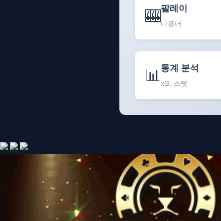
팔레이
🎰
다폴더
통계 분석
📊
xG, 스탯