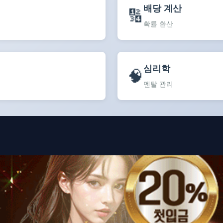
배당 계산
🔢
확률 환산
심리학
🧠
멘탈 관리