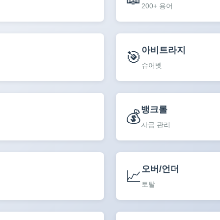
200+ 용어
아비트라지
🎯
슈어벳
뱅크롤
💰
자금 관리
오버/언더
📈
토탈