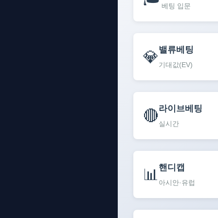
베팅 입문
밸류베팅
💎
기대값(EV)
라이브베팅
🔴
실시간
핸디캡
📊
아시안·유럽