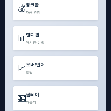
뱅크롤
💰
자금 관리
핸디캡
📊
아시안·유럽
오버/언더
📈
토탈
팔레이
🎰
다폴더