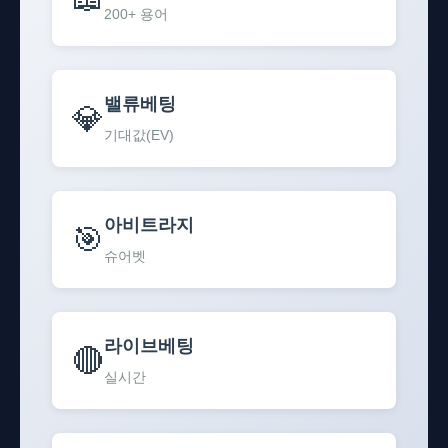
200+ 용어
밸류베팅
💎
기대값(EV)
아비트라지
🎯
슈어벳
라이브베팅
🔴
실시간