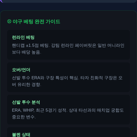
⚾ 야구 베팅 완전 가이드
런라인 베팅
핸디캡 ±1.5점 베팅. 강팀 런라인 페이버릿은 일반 머니라인
보다 배당 높음.
오버/언더
선발 투수 ERA와 구장 특성이 핵심. 타자 친화적 구장은 오
버 유리한 경향.
선발 투수 분석
ERA, WHIP, 최근 5경기 성적. 상대 타선과의 매치업 궁합도
중요한 변수.
불펜 상태