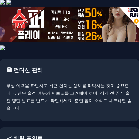
🏥 컨디션 관리
부상 이력을 확인하고 최근 컨디션 상태를 파악하는 것이 중요합
니다. 연속 출전 여부와 피로도를 고려해야 하며, 경기 전 공식 출
전 명단 발표를 반드시 확인하세요. ​훈련 참여 소식도 체크하면 좋
습니다.
📈 베팅 포인트