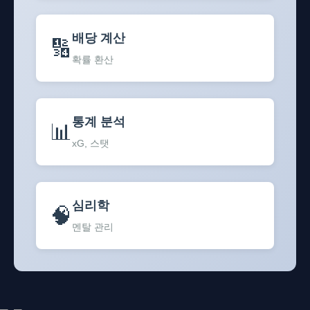
배당 계산
🔢
확률 환산
통계 분석
📊
xG, 스탯
심리학
🧠
멘탈 관리