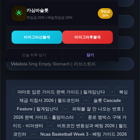
자이데나 신경성 ED 가이드 - 비아센터
카심바슬롯
·
🌟
첫입금
20%
첫입금 20% | 매일첫입금 20%
Golden Genie Kalamba | 릴게임난다
·
비아그라선불제
비아그라후불제
테더(USDT) 카지노 충전 길잡이 2026 | 월드코인러
·
오늘 하루 닫기
닫기
Vidalista 5mg Empty Stomach | 러브스토리
·
야마토 입문 가이드 완벽 가이드 | 릴게임난다
복싱
·
체급 지침서 2026 | 월드코인러
슬롯 Cascade
·
Feature | 릴게임난다
파워볼 잘 안 나오는 번호 |
·
2026 완벽 가이드 - 홀덤마스터
종로 엠빅스 구매 가
·
이드 - 비아센터
비트코인 변동성과 베팅 2026 | 월드
·
코인러
Ncaa Basketball Week 3 - 베팅 가이드 2026