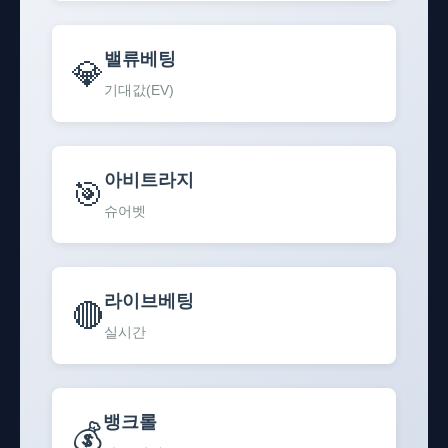
밸류베팅
💎
기대값(EV)
아비트라지
🎯
슈어벳
라이브베팅
🔴
실시간
뱅크롤
💰