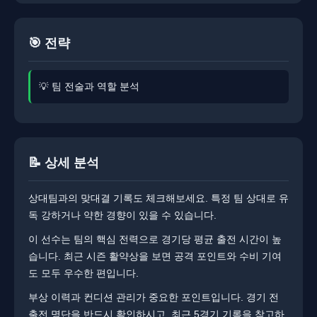
🎯 전략
💡 팀 전술과 역할 분석
📝 상세 분석
상대팀과의 맞대결 기록도 체크해보세요. ​특정 팀 상대로 유
독 강하거나 약한 경향이 있을 수 있습니다.
이 선수는 팀의 핵심 전력으로 경기당 평균 출전 시간이 높
습니다. ​최근 시즌 활약상을 보면 공격 포인트와 수비 기여
도 모두 우수한 편입니다.
부상 이력과 컨디션 관리가 중요한 포인트입니다. ​경기 전
출전 명단을 반드시 확인하시고, 최근 5경기 기록을 참고하