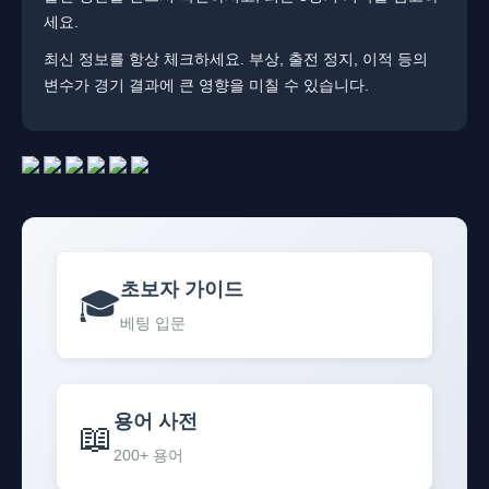
세요.
최신 정보를 항상 체크하세요. ​​부상, 출전 정지, 이적 등의
변수가 경기 결과에 큰 영향을 미칠 수 있습니다.
초보자 가이드
🎓
베팅 입문
용어 사전
📖
200+ 용어