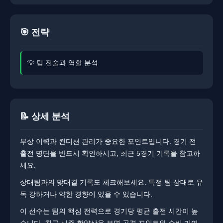
🎯 전략
💡 팀 전술과 역할 분석
📝 상세 분석
부상 이력과 컨디션 관리가 중요한 포인트입니다. ​경기 전
출전 명단을 반드시 확인하시고, 최근 5경기 기록을 참고하
세요.
상대팀과의 맞대결 기록도 체크해보세요. 특정 팀 상대로 유
독 강하거나 약한 경향이 있을 수 있습니다.
이 선수는 팀의 핵심 전력으로 경기당 평균 출전 시간이 높