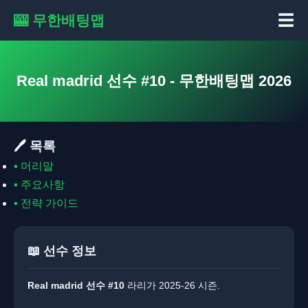
☰
🎰 무한배팅맵
Real madrid 선수 #10 - 무한배팅맵 2026
🖊️ 목록
▪ 머리말
▪ 주요사항
▪ 전략 가이드
📖 선수 정보
Real madrid 선수 #10
라리가 2025-26 시즌.