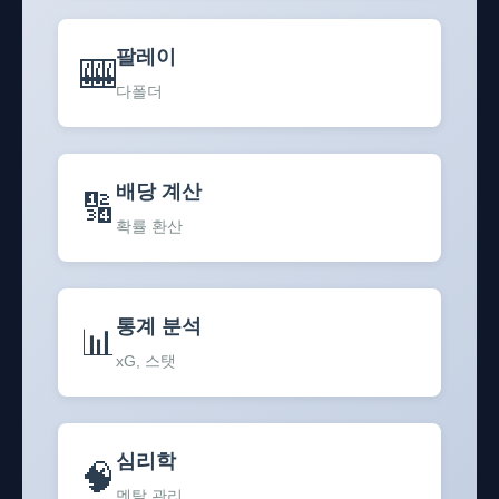
팔레이
🎰
다폴더
배당 계산
🔢
확률 환산
통계 분석
📊
xG, 스탯
심리학
🧠
멘탈 관리