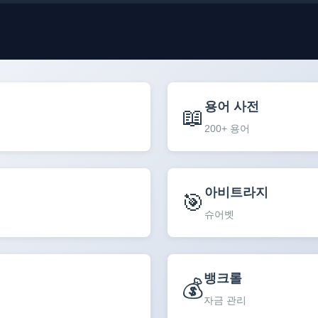
용어 사전
📖
200+ 용어
아비트라지
🎯
슈어벳
뱅크롤
💰
자금 관리