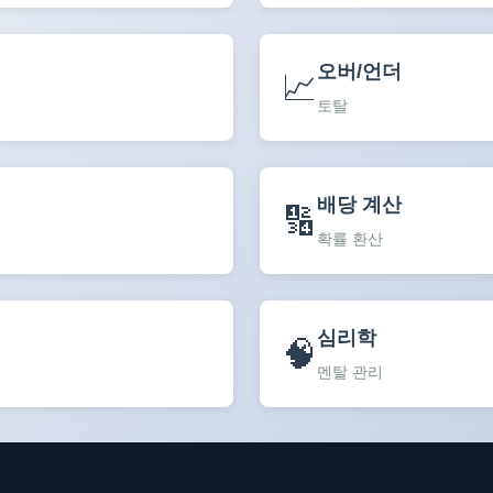
오버/언더
📈
토탈
배당 계산
🔢
확률 환산
심리학
🧠
멘탈 관리