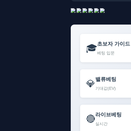
초보자 가이드
🎓
베팅 입문
밸류베팅
💎
기대값(EV)
라이브베팅
🔴
실시간