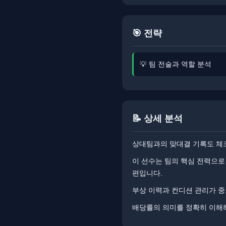
🎯 전략
💡 팀 전술과 역할 분석
📝 상세 분석
상대팀과의 맞대결 기록도 체크해
이 선수는 팀의 핵심 전력으로
편입니다.
부상 이력과 컨디션 관리가 중요
배당률의 의미를 정확히 이해해