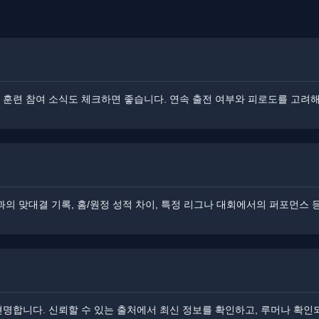
​​훈련 참여 소식도 체크하면 좋습니다. 연속 출전 여부와 피로도를 고려해
팀과의 맞대결 기록, 홈/원정 성적 차이, 특정 리그나 대회에서의 퍼포먼스
현명합니다. 신뢰할 수 있는 출처에서 최신 정보를 확인하고, 루머나 확인