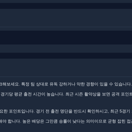
보세요. ​​특정 팀 상대로 유독 강하거나 약한 경향이 있을 수 있습니다.
 경기당 평균 출전 시간이 높습니다. ​최근 시즌 활약상을 보면 공격 포인
한 포인트입니다. ​​경기 전 출전 명단을 반드시 확인하시고, 최근 5경기
야 합니다. ​​높은 배당은 그만큼 승률이 낮다는 의미이므로 균형 잡힌 