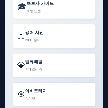
초보자 가이드
🎓
베팅 입문
용어 사전
📖
200+ 용어
밸류베팅
💎
기대값(EV)
아비트라지
🎯
슈어벳