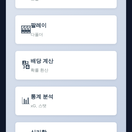
팔레이
🎰
다폴더
배당 계산
🔢
확률 환산
통계 분석
📊
xG, 스탯