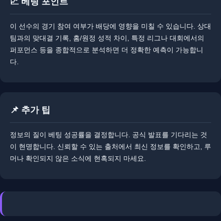
📈 베팅 포인트
이 선수의 경기 참여 여부가 배당에 영향을 미칠 수 있습니다. ​상대
팀과의 맞대결 기록, 홈/원정 성적 차이, 특정 리그나 대회에서의
퍼포먼스 등을 종합적으로 분석하면 더 정확한 예측이 가능합니
다.
📌 추가 팁
정보의 질이 베팅 성공률을 결정합니다. ​공식 발표를 기다리는 것
이 현명합니다. 신뢰할 수 있는 출처에서 최신 정보를 확인하고, 루
머나 확인되지 않은 소식에 현혹되지 마세요.