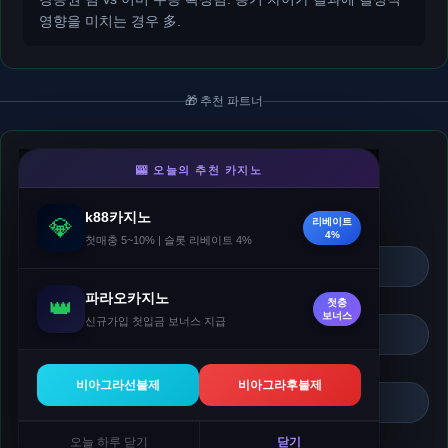
영향을 미치는 경우 多.
🎁 추천 파트너
솔카지노
- 카지노/베팅
🎰 오늘의 추천 카지노
개인롤링 콤프 0.6% · 신규회원 가입쿠폰 지급.
🎁 신규 가입쿠폰
k88카지노
💎
리베이트
·
4%
첫매충 5~10% | 슬롯 리베이트 4%
바데나필 스트레스날 - 비아센터
파라오카지노
·
👑
첫충
보너스
신규가입 첫입금 보너스 지급
시알리스 vs 타다라필 비교 - 비아센터
·
비아그라선불제
비아그라후불제
Kingmaker BTG | 릴게임난다
·
오늘 하루 닫기
닫기