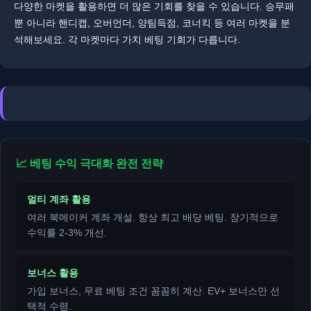
다양한 마켓을 활용하면 더 많은 기회를 찾을 수 있습니다. ​승무패
뿐 아니라 핸디캡, 오버언더, 양팀득점, 코너킥 등 여러 마켓을 분
석해보세요. ​​각 마켓마다 가치 베팅 기회가 다릅니다.
📈 베팅 수익 극대화 완전 전략
멀티 계좌 활용
여러 북메이커 계좌 개설. 항상 최고 배당 베팅. 장기적으로
수익률 2-3% 개선.
보너스 활용
가입 보너스, 무료 베팅 조건 꼼꼼히 계산. EV+ 보너스만 선
택적 수령.