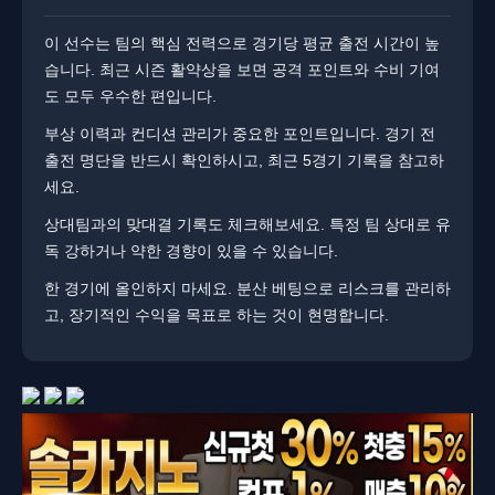
이 선수는 팀의 핵심 전력으로 경기당 평균 출전 시간이 높
습니다. ​최근 시즌 활약상을 보면 공격 포인트와 수비 기여
도 모두 우수한 편입니다.
부상 이력과 컨디션 관리가 중요한 포인트입니다. 경기 전
출전 명단을 반드시 확인하시고, 최근 5경기 기록을 참고하
세요.
상대팀과의 맞대결 기록도 체크해보세요. 특정 팀 상대로 유
독 강하거나 약한 경향이 있을 수 있습니다.
한 경기에 올인하지 마세요. ​분산 베팅으로 리스크를 관리하
고, 장기적인 수익을 목표로 하는 것이 현명합니다.