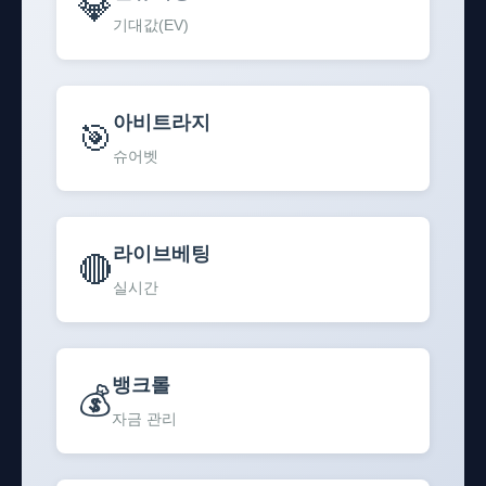
💎
기대값(EV)
아비트라지
🎯
슈어벳
라이브베팅
🔴
실시간
뱅크롤
💰
자금 관리