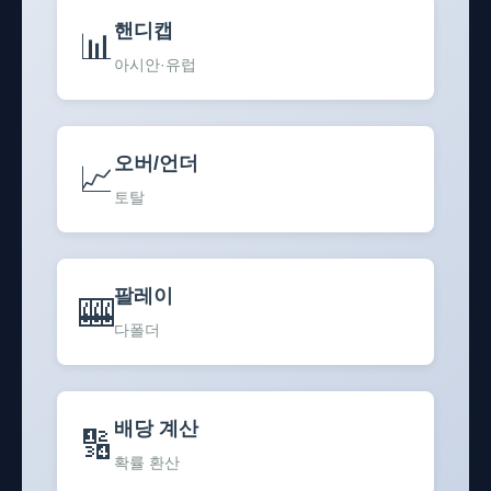
핸디캡
📊
아시안·유럽
오버/언더
📈
토탈
팔레이
🎰
다폴더
배당 계산
🔢
확률 환산