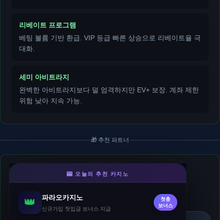
리베이트 프로그램
베팅 볼륨 기반 환급. VIP 등급 빠른 상승으로 리베이트율 극
대화.
세미 아비트라지
완벽한 아비트라지보다 덜 엄격하지만 EV+ 보장. 계좌 제한
위험 낮아 지속 가능.
🎁 추천 파트너
파라오카지노
- 스포츠베팅
🎰 오늘의 추천 카지노
신규가입 후 첫입금 보너스 지급.
🎁 롤링조건 500%
파라오카지노
👑
첫충
·
보너스
신규가입 첫입금 보너스 지급