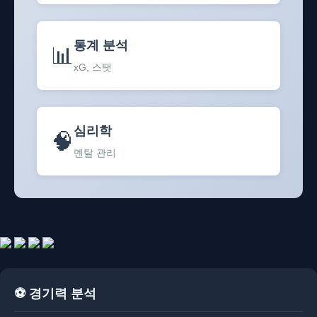
통계 분석
📊
xG, 스탯
심리학
🧠
멘탈 관리
⚽ 경기력 분석