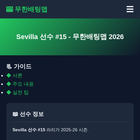
☰
🎰 무한배팅맵
Sevilla 선수 #15 - 무한배팅맵 2026
📃 가이드
◆ 서론
◆ 주요 내용
◆ 실전 팁
📖 선수 정보
Sevilla 선수 #15
라리가 2025-26 시즌.