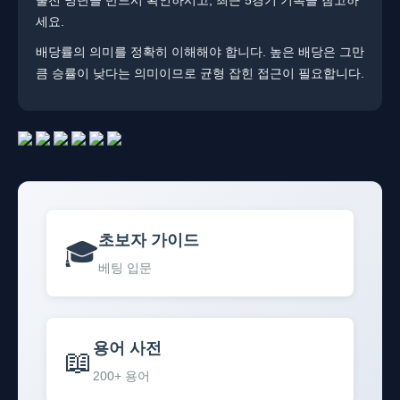
출전 명단을 반드시 확인하시고, 최근 5경기 기록을 참고하
세요.
배당률의 의미를 정확히 이해해야 합니다. 높은 배당은 그만
큼 승률이 낮다는 의미이므로 균형 잡힌 접근이 필요합니다.
초보자 가이드
🎓
베팅 입문
용어 사전
📖
200+ 용어