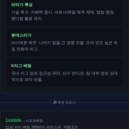
라리가 특성
기술 축구, 지배력 중시. 바르사/레알 독주 체제. 탑팀 원정
핸디캡 활용 유리.
분데스리가
바이에른 독주. 나머지 팀들 간 경쟁 치열. 오버 빈도 높은 득
점 친화적 리그.
K리그 베팅
국내 리그 정보 접근성 유리. 선수 컨디션, 팀 내부 정보 상대
적으로 파악 쉬움.
🎁 추천 파트너
1xslots
- 스포츠베팅
입금 프리 베팅 200번의 프리스핀. 자동코드