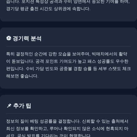
습니다. ​포지션 특성상 공격과 수비 양면에서 중요한 기여를 하며,
경기당 평균 출전 시간도 상위권에 속합니다.
⚽ 경기력 분석
​특히 결정적인 순간에 강한 모습을 보여주며, 빅매치에서의 활약
이 돋보입니다. 공격 포인트 기여도가 높고 패스 성공률도 우수한
편입니다. ​수비 가담 빈도와 공중볼 경합 승률 등 세부 스탯도 체크
해보면 좋습니다.
📌 추가 팁
정보의 질이 베팅 성공률을 결정합니다. 신뢰할 수 있는 출처에서
최신 정보를 확인하고, 루머나 확인되지 않은 소식에 현혹되지 마
세요. 공식 발표를 기다리는 것이 현명합니다.