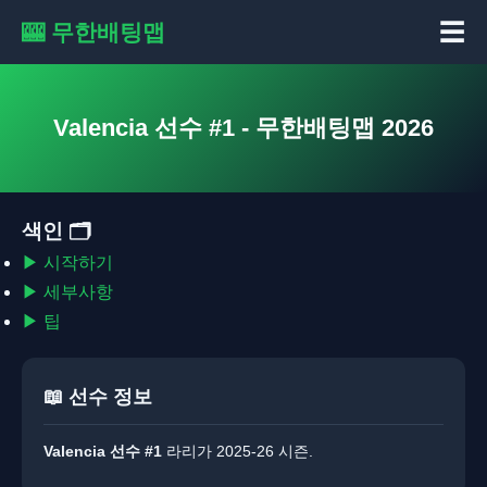
☰
🎰 무한배팅맵
Valencia 선수 #1 - 무한배팅맵 2026
색인 🗂️
▶
시작하기
▶
세부사항
▶
팁
📖 선수 정보
Valencia 선수 #1
라리가 2025-26 시즌.