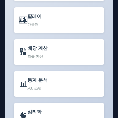
팔레이
🎰
다폴더
배당 계산
🔢
확률 환산
통계 분석
📊
xG, 스탯
심리학
🧠