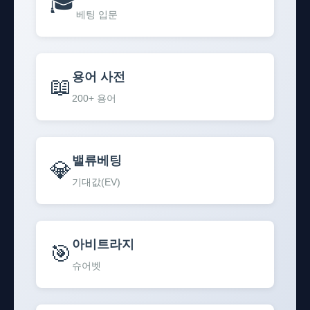
🎓
베팅 입문
용어 사전
📖
200+ 용어
밸류베팅
💎
기대값(EV)
아비트라지
🎯
슈어벳