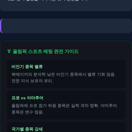
🏅 올림픽 스포츠 베팅 완전 가이드
비인기 종목 밸류
북메이커의 분석력 낮은 비인기 종목에서 밸류 기회 많음.
전문 지식 보유자 유리.
프로 vs 아마추어
올림픽에 프로 참가 허용 종목은 실력 격차 명확. 아마추어
종목은 변수 많음.
국가별 종목 강세