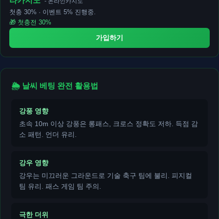
라카지노
- 온라인카지노
첫충 30% · 이벤트 5% 진행중.
🎁 첫충전 30%
가입하기
🌦️ 날씨 베팅 완전 활용법
강풍 영향
초속 10m 이상 강풍은 롱패스, 크로스 정확도 저하. 득점 감
소 패턴. 언더 유리.
강우 영향
강우는 미끄러운 그라운드로 기술 축구 팀에 불리. 피지컬
팀 유리. 패스 게임 팀 주의.
극한 더위