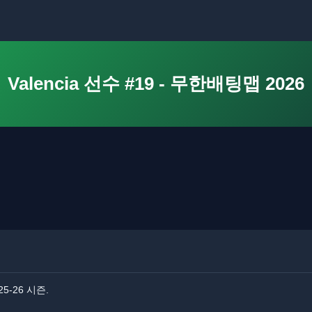
Valencia 선수 #19 - 무한배팅맵 2026
5-26 시즌.