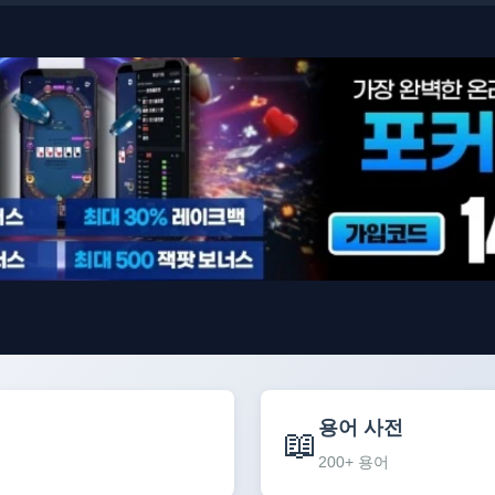
용어 사전
📖
200+ 용어