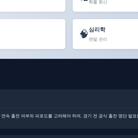
확률 환산
심리학
🧠
멘탈 관리
​​연속 출전 여부와 피로도를 고려해야 하며, 경기 전 공식 출전 명단 발