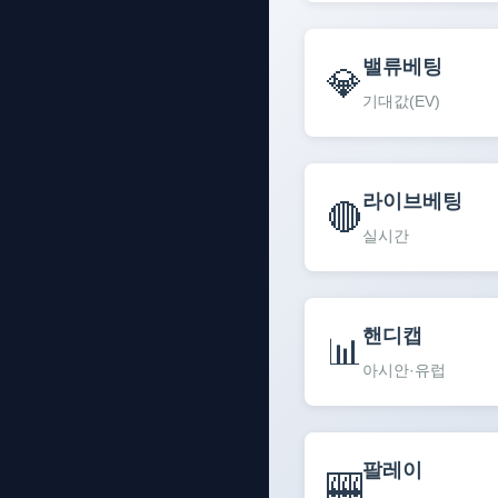
밸류베팅
💎
기대값(EV)
라이브베팅
🔴
실시간
핸디캡
📊
아시안·유럽
팔레이
🎰