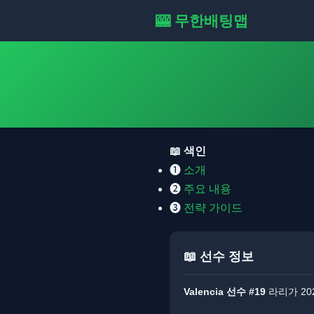
🎰 무한배팅맵
📖 색인
➊
소개
➋
주요 내용
➌
전략 가이드
📖 선수 정보
Valencia 선수 #19
라리가 202