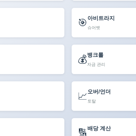
아비트라지
🎯
슈어벳
뱅크롤
💰
자금 관리
오버/언더
📈
토탈
배당 계산
🔢