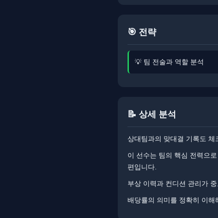
🎯 전략
💡 팀 전술과 역할 분석
📝 상세 분석
상대팀과의 맞대결 기록도 체크해
이 선수는 팀의 핵심 전력으로
편입니다.
부상 이력과 컨디션 관리가 중요
배당률의 의미를 정확히 이해해