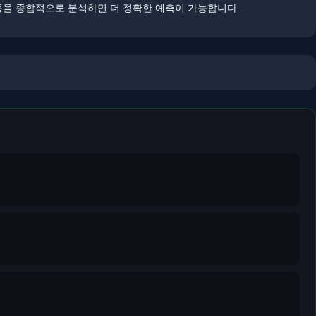
 등을 종합적으로 분석하면 더 정확한 예측이 가능합니다.