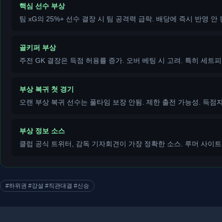
핵심 선수 부상
팀 xG의 25%+ 선수 결장 시 팀 공격력 급락. 배당에 즉시 반영 안 
골키퍼 부상
주전 GK 결장은 득점 허용률 증가. 오버 베팅 시 고려. 특히 세트피
부상 복귀 첫 경기
오랜 부상 복귀 선수는 풀타임 보장 안됨. 제한 출전 가능성. 득점자
부상 정보 소스
클럽 공식 트위터, 감독 기자회견이 가장 정확한 소스. 루머 사이트
#하위권 #강설 #직관대결 #신승