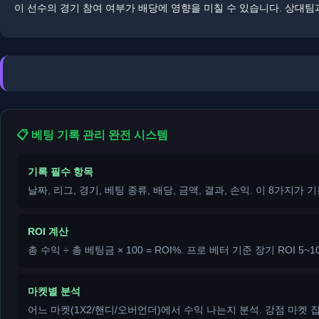
이 선수의 경기 참여 여부가 배당에 영향을 미칠 수 있습니다. ​상대
📋 베팅 기록 관리 완전 시스템
기록 필수 항목
날짜, 리그, 경기, 베팅 종류, 배당, 금액, 결과, 손익. 이 8가지가 기
ROI 계산
총 수익 ÷ 총 베팅금 × 100 = ROI%. 프로 베터 기준 장기 ROI 5~
마켓별 분석
어느 마켓(1X2/핸디/오버언더)에서 수익 나는지 분석. 강점 마켓 집