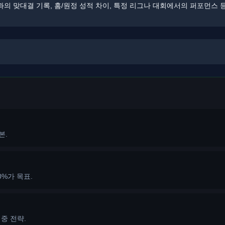
팀과의 맞대결 기록, 홈/원정 성적 차이, 특정 리그나 대회에서의 퍼포먼스
본.
10%가 목표.
중 전략.