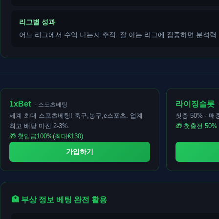
리그별 성과
어느 리그에서 수익 나는지 추적. 잘 아는 리그에 집중하면 분석력
1xBet
라이징슬롯
- 스포츠베팅
세계 최대 스포츠베팅! 축구,농구,e스포츠. 업계
첫충 50% · 매
최고 배당 마진 2-3%.
🎁 첫충전 50%
🎁 첫입금100%(최대€130)
가입하기
🏥 부상 정보 베팅 완전 활용