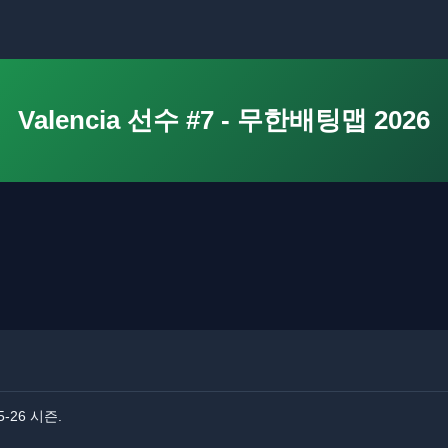
Valencia 선수 #7 - 무한배팅맵 2026
-26 시즌.