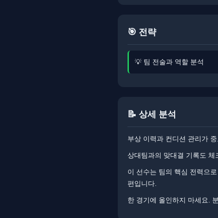
🎯 전략
💡 팀 전술과 역할 분석
📝 상세 분석
부상 이력과 컨디션 관리가 중요
상대팀과의 맞대결 기록도 체크
이 선수는 팀의 핵심 전력으로 
편입니다.
한 경기에 올인하지 마세요. 