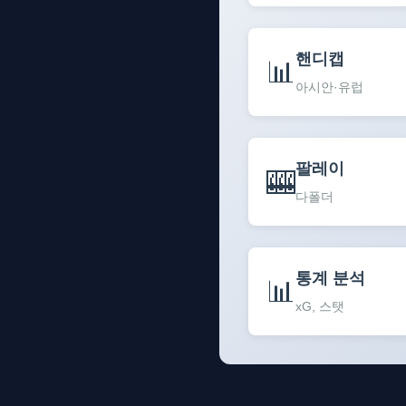
핸디캡
📊
아시안·유럽
팔레이
🎰
다폴더
통계 분석
📊
xG, 스탯