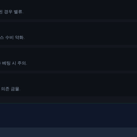
된 경우 밸류.
스 수비 약화.
 베팅 시 주의.
 의존 금물.