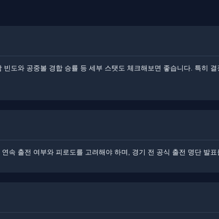
가담 빈도와 공중볼 경합 승률 등 세부 스탯도 체크해보면 좋습니다. ​​특
​연속 출전 여부와 피로도를 고려해야 하며, 경기 전 공식 출전 명단 발