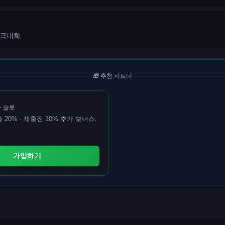
 극대화.
🎁 추천 파트너
- 슬롯
충 20% · 재충전 10% 추가 보너스.
가입하기