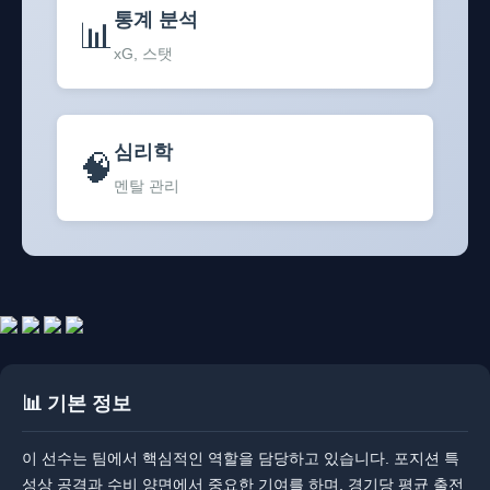
통계 분석
📊
xG, 스탯
심리학
🧠
멘탈 관리
📊 기본 정보
이 선수는 팀에서 핵심적인 역할을 담당하고 있습니다. 포지션 특
성상 공격과 수비 양면에서 중요한 기여를 하며, 경기당 평균 출전