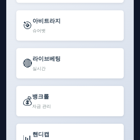
아비트라지
🎯
슈어벳
라이브베팅
🔴
실시간
뱅크롤
💰
자금 관리
핸디캡
📊