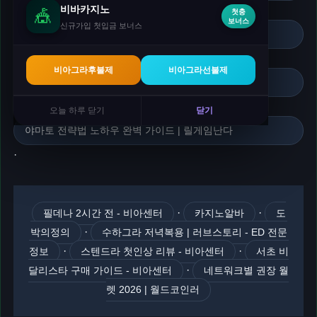
비바카지노
·
🎪
첫충
보너스
신규가입 첫입금 보너스
이태원 자이데나 구매 가이드 - 비아센터
·
비아그라후불제
비아그라선불제
Coupe de france 분석 #13 - 무한배팅맵
·
오늘 하루 닫기
닫기
야마토 전략법 노하우 완벽 가이드 | 릴게임난다
·
·
·
필데나 2시간 전 - 비아센터
카지노알바
도
·
박의정의
수하그라 저녁복용 | 러브스토리 - ED 전문
·
·
정보
스텐드라 첫인상 리뷰 - 비아센터
서초 비
·
달리스타 구매 가이드 - 비아센터
네트워크별 권장 월
렛 2026 | 월드코인러