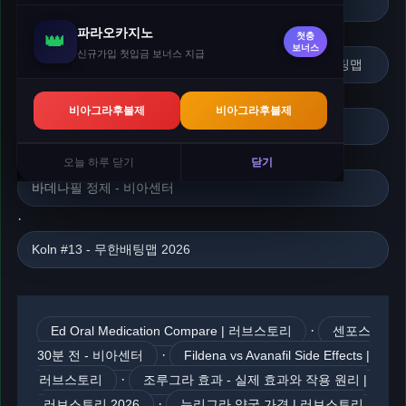
Burrow - 베팅 가이드 2026 #DF8 - 무한배팅맵
파라오카지노
·
👑
첫충
보너스
신규가입 첫입금 보너스 지급
Best Bets Week 17 - 베팅 가이드 2026 #DAA - 무한배팅맵
·
비아그라후불제
비아그라후불제
충북 테스토스테론 | 러브스토리 - ED 전문 정보
·
오늘 하루 닫기
닫기
바데나필 정제 - 비아센터
·
Koln #13 - 무한배팅맵 2026
·
Ed Oral Medication Compare | 러브스토리
센포스
·
30분 전 - 비아센터
Fildena vs Avanafil Side Effects |
·
러브스토리
조루그라 효과 - 실제 효과와 작용 원리 |
·
러브스토리 2026
누리그라 약국 가격 | 러브스토리