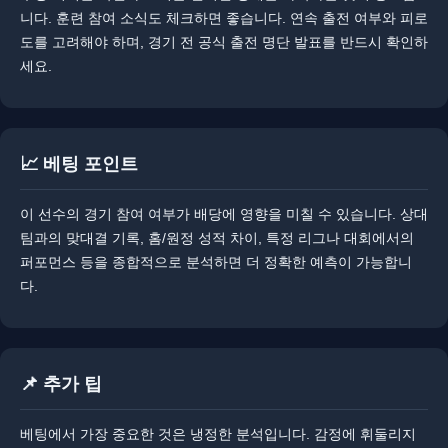
니다. ​​훈련 참여 소식도 체크하면 좋습니다. ​​연속 출전 여부와 피로
도를 고려해야 하며, 경기 전 공식 출전 명단 발표를 반드시 확인하
세요.
📈 베팅 포인트
이 선수의 경기 참여 여부가 배당에 영향을 미칠 수 있습니다. ​상대
팀과의 맞대결 기록, 홈/원정 성적 차이, 특정 리그나 대회에서의
퍼포먼스 등을 종합적으로 분석하면 더 정확한 예측이 가능합니
다.
📌 추가 팁
베팅에서 가장 중요한 것은 냉정한 분석입니다. ​​감정에 휘둘리지