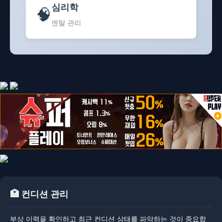
심리학
🧠
멘탈 관리
🏥 컨디션 관리
부상 이력을 확인하고 최근 컨디션 상태를 파악하는 것이 중요합