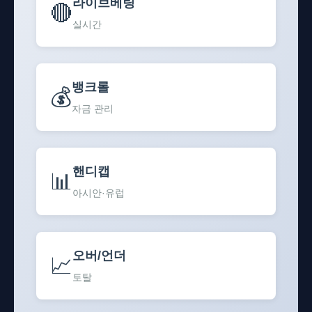
라이브베팅
🔴
실시간
뱅크롤
💰
자금 관리
핸디캡
📊
아시안·유럽
오버/언더
📈
토탈