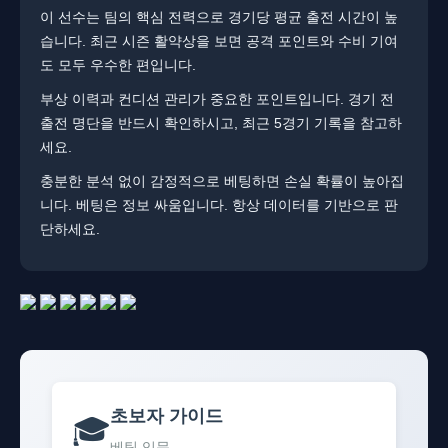
이 선수는 팀의 핵심 전력으로 경기당 평균 출전 시간이 높
습니다. 최근 시즌 활약상을 보면 공격 포인트와 수비 기여
도 모두 우수한 편입니다.
부상 이력과 컨디션 관리가 중요한 포인트입니다. 경기 전
출전 명단을 반드시 확인하시고, 최근 5경기 기록을 참고하
세요.
​충분한 분석 없이 감정적으로 베팅하면 손실 확률이 높아집
니다. 베팅은 정보 싸움입니다. 항상 데이터를 기반으로 판
단하세요.
초보자 가이드
🎓
베팅 입문