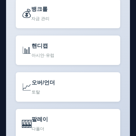
뱅크롤
💰
자금 관리
핸디캡
📊
아시안·유럽
오버/언더
📈
토탈
팔레이
🎰
다폴더