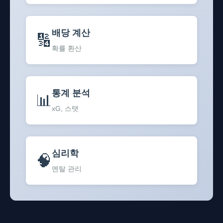
배당 계산
🔢
확률 환산
통계 분석
📊
xG, 스탯
심리학
🧠
멘탈 관리