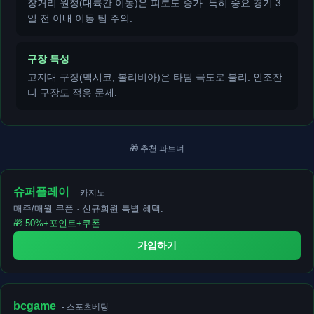
장거리 원정(대륙간 이동)은 피로도 증가. 특히 중요 경기 3
일 전 이내 이동 팀 주의.
구장 특성
고지대 구장(멕시코, 볼리비아)은 타팀 극도로 불리. 인조잔
디 구장도 적응 문제.
🎁 추천 파트너
슈퍼플레이
- 카지노
매주/매월 쿠폰 · 신규회원 특별 혜택.
🎁 50%+포인트+쿠폰
가입하기
bcgame
- 스포츠베팅