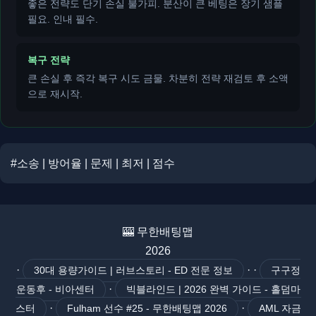
좋은 전략도 단기 손실 불가피. 분산이 큰 베팅은 장기 샘플
필요. 인내 필수.
복구 전략
큰 손실 후 즉각 복구 시도 금물. 차분히 전략 재검토 후 소액
으로 재시작.
#소송 | 방어율 | 문제 | 최저 | 점수
🎰 무한배팅맵
2026
·
· ·
30대 용량가이드 | 러브스토리 - ED 전문 정보
구구정
·
운동후 - 비아센터
빅블라인드 | 2026 완벽 가이드 - 홀덤마
·
·
스터
Fulham 선수 #25 - 무한배팅맵 2026
AML 자금