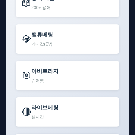
📖
200+ 용어
밸류베팅
💎
기대값(EV)
아비트라지
🎯
슈어벳
라이브베팅
🔴
실시간