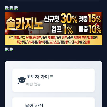
초보자 가이드
🎓
베팅 입문
용어 사전