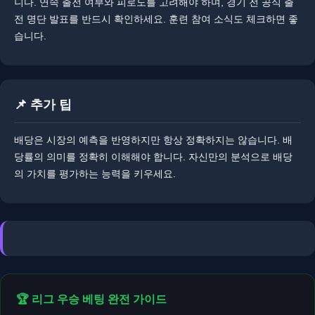
니다. 연속 출전 여부와 피로도를 고려해야 하며, 경기 전 공식 출
전 명단 발표를 반드시 확인하세요. ​훈련 참여 소식도 체크하면 좋
습니다.
📌 추가 팁
​​배당은 시장의 예측을 반영하지만 항상 정확하지는 않습니다. 배
당률의 의미를 정확히 이해해야 합니다. ​자신만의 분석으로 배당
의 가치를 평가하는 능력을 키우세요.
🏆 리그 우승 베팅 완전 가이드