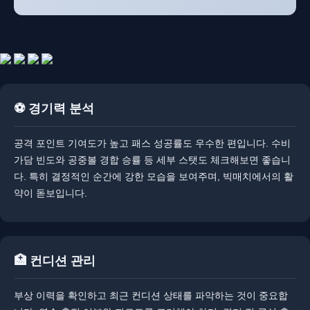
⚽ 경기력 분석
공격 포인트 기여도가 높고 패스 성공률도 우수한 편입니다. ​​수비
가담 빈도와 공중볼 경합 승률 등 세부 스탯도 체크해보면 좋습니
다. ​​특히 결정적인 순간에 강한 모습을 보여주며, 빅매치에서의 활
약이 돋보입니다.
🏥 컨디션 관리
부상 이력을 확인하고 최근 컨디션 상태를 파악하는 것이 중요합