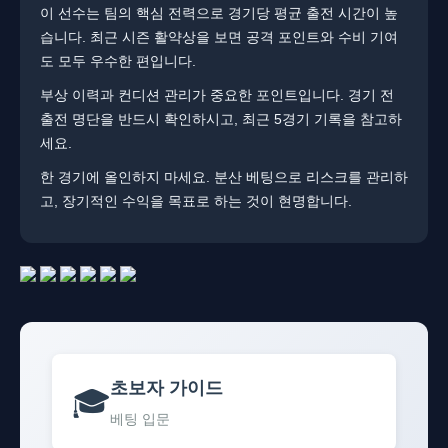
이 선수는 팀의 핵심 전력으로 경기당 평균 출전 시간이 높
습니다. ​최근 시즌 활약상을 보면 공격 포인트와 수비 기여
도 모두 우수한 편입니다.
부상 이력과 컨디션 관리가 중요한 포인트입니다. 경기 전
출전 명단을 반드시 확인하시고, 최근 5경기 기록을 참고하
세요.
한 경기에 올인하지 마세요. 분산 베팅으로 리스크를 관리하
고, 장기적인 수익을 목표로 하는 것이 현명합니다.
초보자 가이드
🎓
베팅 입문