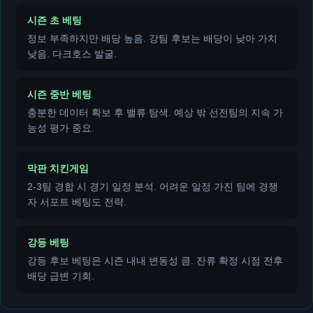
시즌 초 베팅
정보 부족하지만 배당 높음. 강팀 후보는 배당이 낮아 가치
낮음. 다크호스 발굴.
시즌 중반 베팅
충분한 데이터 확보 후 밸류 탐색. 예상 밖 선전팀의 지속 가
능성 평가 중요.
막판 치킨게임
2-3팀 경합 시 경기 일정 분석. 어려운 일정 가진 팀에 경쟁
자 서포트 베팅도 전략.
강등 베팅
강등 후보 베팅은 시즌 내내 변동성 큼. 잔류 확정 시점 전후
배당 급변 기회.