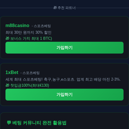
🎁 추천 파트너
m88casino
- 스포츠베팅
최대 30만 원까지 30% 할인
🎁 보너스 가치 최대 1 BTC)
가입하기
1xBet
- 스포츠베팅
세계 최대 스포츠베팅! 축구,농구,e스포츠. 업계 최고 배당 마진 2-3%.
🎁 첫입금100%(최대€130)
가입하기
💬 베팅 커뮤니티 완전 활용법