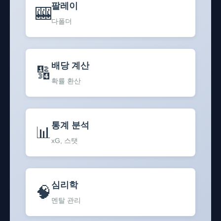
팔레이
🎰
다폴더
배당 계산
🔢
확률 환산
통계 분석
📊
xG, 스탯
심리학
🧠
멘탈 관리