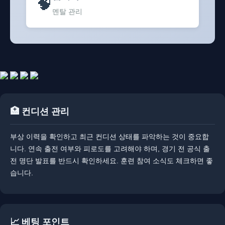
🧠
멘탈 관리
🏥 컨디션 관리
부상 이력을 확인하고 최근 컨디션 상태를 파악하는 것이 중요합
니다. 연속 출전 여부와 피로도를 고려해야 하며, 경기 전 공식 출
전 명단 발표를 반드시 확인하세요. ​​훈련 참여 소식도 체크하면 좋
습니다.
📈 베팅 포인트