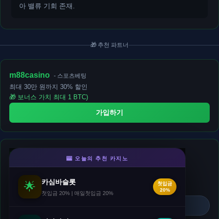
아 밸류 기회 존재.
🎁 추천 파트너
m88casino
- 스포츠베팅
최대 30만 원까지 30% 할인
🎁 보너스 가치 최대 1 BTC)
가입하기
다인카지노
- 온라인카지노
🎰 오늘의 추천 카지노
신규가입 후 첫입금 보너스 지급.
🎁 롤링조건 500%
카심바슬롯
🌟
첫입금
·
20%
첫입금 20% | 매일첫입금 20%
바카라 승리 팁 #246 | 2026 완벽 가이드 - 홀덤마스터