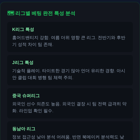
🗺️ 리그별 베팅 완전 특성 분석
K리그 특성
홈어드밴티지 강함. 여름 더위 영향 큰 리그. 전반기와 후반
기 성적 차이 팀 존재.
J리그 특성
기술적 플레이. 타이트한 경기 많아 언더 유리한 경향. 아시
안 클럽 대회 병행 팀 체력 주의.
중국 슈퍼리그
외국인 선수 의존도 높음. 외국인 결장 시 팀 전력 급격히 약
화. 라인업 확인 필수.
동남아 리그
정보 접근성 낮아 분석 어려움. 반면 북메이커 분석력도 낮