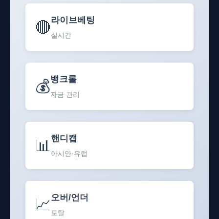
라이브베팅
🔴
실시간
뱅크롤
💰
자금 관리
핸디캡
📊
아시안·유럽
오버/언더
📈
토탈