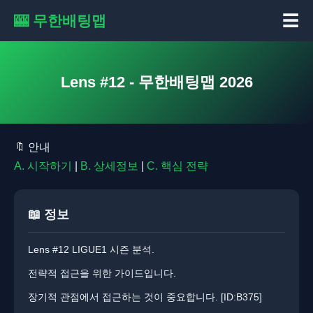
☰
🎰 무한배팅맵
Lens #12 - 무한배팅맵 2026
🔖 안내
A. 시작하기
|
B. 상세정보
|
C. 핵심 전략
📖 정보
Lens #12 LIGUE1 시즌 분석.
전략적 접근을 위한 가이드입니다.
장기적 관점에서 접근하는 것이 중요합니다. ​​[ID:B375]