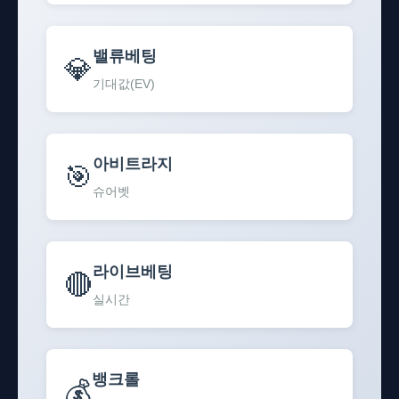
밸류베팅
💎
기대값(EV)
아비트라지
🎯
슈어벳
라이브베팅
🔴
실시간
뱅크롤
💰