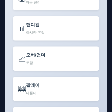
자금 관리
핸디캡
📊
아시안·유럽
오버/언더
📈
토탈
팔레이
🎰
다폴더