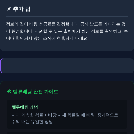
📌 추가 팁
정보의 질이 베팅 성공률을 결정합니다. ​​공식 발표를 기다리는 것
이 현명합니다. 신뢰할 수 있는 출처에서 최신 정보를 확인하고, 루
머나 확인되지 않은 소식에 현혹되지 마세요.
🎯 밸류베팅 완전 가이드
밸류베팅 개념
내가 예측한 확률 > 배당 내재 확률일 때 베팅. 장기적으로
수익 내는 유일한 방법.