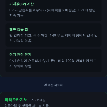
기대값(EV) 계산
EV = (당첨확률 × 수익) - (패배확률 × 베팅금). EV+ 베팅만
지속 가능.
밸류 찾는 법
덜 알려진 리그, 특수 마켓, 라인 무브 역행 베팅에서 밸류 발
견 가능성 높음.
장기 관점 유지
단기 손실에 흔들리지 않기. EV+ 베팅 100회 반복하면 반드
시 수익에 수렴.
🎁 추천 파트너
파라오카지노
- 스포츠베팅
신규가입 후 첫입금 보너스 지급.