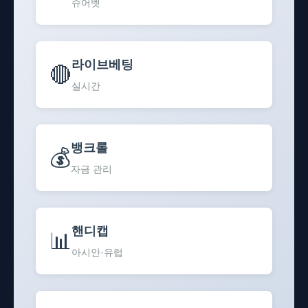
슈어벳
라이브베팅
🔴
실시간
뱅크롤
💰
자금 관리
핸디캡
📊
아시안·유럽