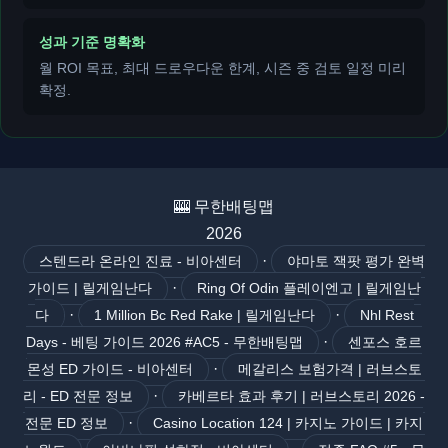
성과 기준 명확화
월 ROI 목표, 최대 드로우다운 한계, 시즌 중 검토 일정 미리
확정.
🎰 무한배팅맵
2026
·
스텐드라 온라인 진료 - 비아센터
야마토 잭팟 평가 완벽
·
가이드 | 릴게임난다
Ring Of Odin 플레이엔고 | 릴게임난
·
·
다
1 Million Bc Red Rake | 릴게임난다
Nhl Rest
·
Days - 베팅 가이드 2026 #AC5 - 무한배팅맵
센포스 호르
·
몬성 ED 가이드 - 비아센터
메갈리스 보험가격 | 러브스토
·
리 - ED 전문 정보
카베르타 효과 후기 | 러브스토리 2026 -
·
전문 ED 정보
Casino Location 124 | 카지노 가이드 | 카지