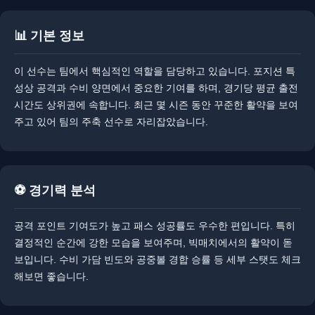
📊 기본 정보
이 선수는 팀에서 핵심적인 역할을 담당하고 있습니다. 포지션 특
성상 공격과 수비 양면에서 중요한 기여를 하며, 경기당 평균 출전
시간도 상위권에 속합니다. ​​최근 몇 시즌 동안 꾸준한 활약을 보여
주고 있어 팀의 주축 선수로 자리잡았습니다.
⚽ 경기력 분석
공격 포인트 기여도가 높고 패스 성공률도 우수한 편입니다. 특히
결정적인 순간에 강한 모습을 보여주며, 빅매치에서의 활약이 돋
보입니다. 수비 가담 빈도와 공중볼 경합 승률 등 세부 스탯도 체크
해보면 좋습니다.