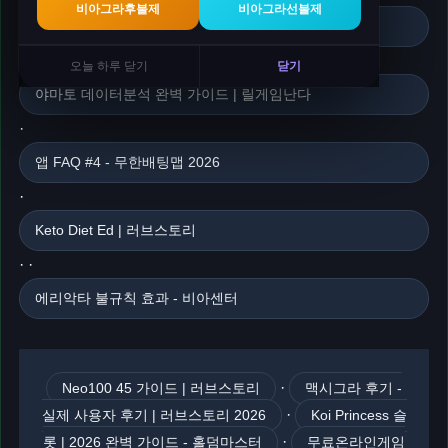
비아그라후불제
비아그라선불제
Cenforce vs Tadacip Comparison | 러브스토리
·
오늘 하루 닫기
닫기
야마토 데이터분석 완벽 가이드 | 릴게임난다
·
앱 FAQ #4 - 무한배팅맵 2026
·
Keto Diet Ed | 러브스토리
· ·
에리악타 불규칙 효과 - 비아센터
·
Neo100 45 가이드 | 러브스토리
맥시그라 후기 -
·
실제 사용자 후기 | 러브스토리 2026
Koi Princess 슬
·
롯 | 2026 완벽 가이드 - 홀덤마스터
무료온라인게임