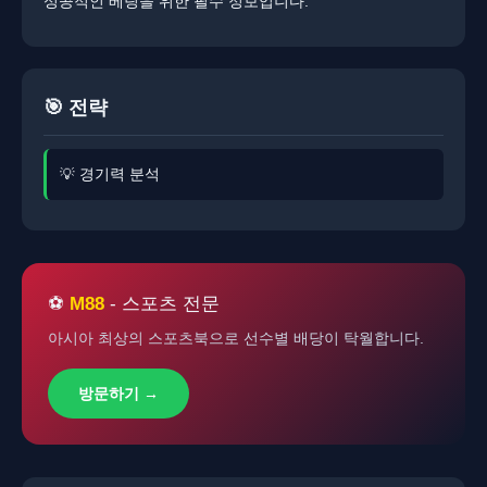
성공적인 베팅을 위한 필수 정보입니다.
🎯 전략
💡 경기력 분석
⚽
M88
- 스포츠 전문
아시아 최상의 스포츠북으로 선수별 배당이 탁월합니다.
방문하기 →