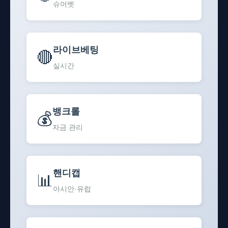
슈어벳
라이브베팅
🔴
실시간
뱅크롤
💰
자금 관리
핸디캡
📊
아시안·유럽