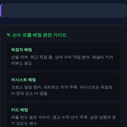
🏃 선수 프롭 베팅 완전 가이드
득점자 베팅
선발 여부, 최근 득점 폼, 상대 수비 약점 분석. 페널티 키커
여부도 중요.
어시스트 베팅
크로스 담당 윙어, 세트피스 키커 주목. 어시스트는 득점보
다 운의 요소 더 많음.
카드 베팅
파울 빈도 높은 수비수, 경고 누적 선수 주목. 심판 성향과 경
기 강도도 변수.