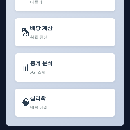
다폴더
배당 계산
🔢
확률 환산
통계 분석
📊
xG, 스탯
심리학
🧠
멘탈 관리