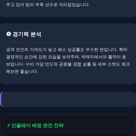
주고 있어 팀의 주축 선수로 자리잡았습니다.
⚽ 경기력 분석
공격 포인트 기여도가 높고 패스 성공률도 우수한 편입니다. ​​특히
결정적인 순간에 강한 모습을 보여주며, 빅매치에서의 활약이 돋
보입니다. 수비 가담 빈도와 공중볼 경합 승률 등 세부 스탯도 체크
해보면 좋습니다.
⚡ 인플레이 베팅 완전 전략