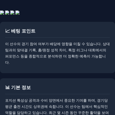
📈 베팅 포인트
이 선수의 경기 참여 여부가 배당에 영향을 미칠 수 있습니다. ​​상대
팀과의 맞대결 기록, 홈/원정 성적 차이, 특정 리그나 대회에서의
퍼포먼스 등을 종합적으로 분석하면 더 정확한 예측이 가능합니
다.
📊 기본 정보
포지션 특성상 공격과 수비 양면에서 중요한 기여를 하며, 경기당
평균 출전 시간도 상위권에 속합니다. 이 선수는 팀에서 핵심적인
역할을 담당하고 있습니다. 최근 몇 시즌 동안 꾸준한 활약을 보여