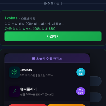
🎁 추천 파트너
1xslots
- 스포츠베팅
입금 프리 베팅 200번의 프리스핀. 자동코드
🎁 🎲 월요일 리로드 100% 최대 €300
가입하기
슈퍼플레이
- 카지노
🎰 오늘의 추천 카지노
매주/매월 쿠폰 · 신규회원 특별 혜택.
🎁 50%+포인트+쿠폰
1xslots
🎲
200
· ·
스핀
200 프리스핀 | 월요일 100%
구구정 원리 - 2026년 최신 정보 | 러브스토리
슈퍼플레이
·
⚡
신규
50%
신규 50%+포인트+쿠폰+스킬
CR 우미모노가타리 | 릴게임난다