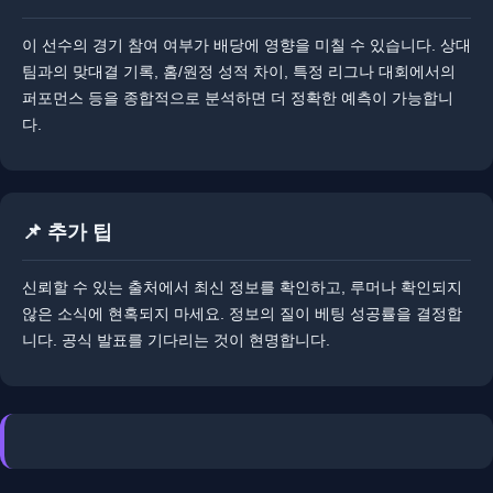
이 선수의 경기 참여 여부가 배당에 영향을 미칠 수 있습니다. 상대
팀과의 맞대결 기록, 홈/원정 성적 차이, 특정 리그나 대회에서의
퍼포먼스 등을 종합적으로 분석하면 더 정확한 예측이 가능합니
다.
📌 추가 팁
​신뢰할 수 있는 출처에서 최신 정보를 확인하고, 루머나 확인되지
않은 소식에 현혹되지 마세요. 정보의 질이 베팅 성공률을 결정합
니다. ​공식 발표를 기다리는 것이 현명합니다.