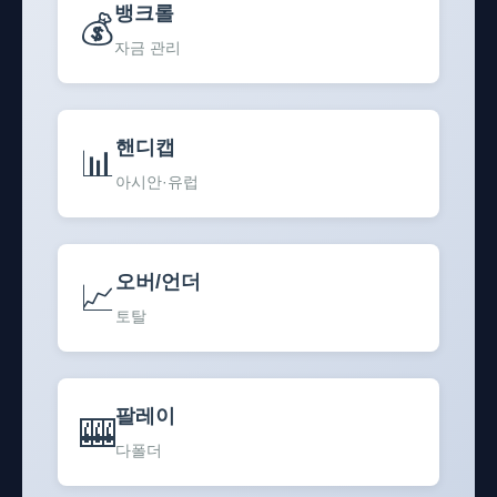
뱅크롤
💰
자금 관리
핸디캡
📊
아시안·유럽
오버/언더
📈
토탈
팔레이
🎰
다폴더