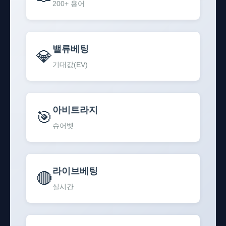
200+ 용어
밸류베팅
💎
기대값(EV)
아비트라지
🎯
슈어벳
라이브베팅
🔴
실시간