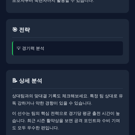
초보자부터 숙련자까지 활용할 수 있습니다.
🎯 전략
💡 경기력 분석
📝 상세 분석
상대팀과의 맞대결 기록도 체크해보세요. 특정 팀 상대로 유
독 강하거나 약한 경향이 있을 수 있습니다.
이 선수는 팀의 핵심 전력으로 경기당 평균 출전 시간이 높
습니다. ​​최근 시즌 활약상을 보면 공격 포인트와 수비 기여
도 모두 우수한 편입니다.