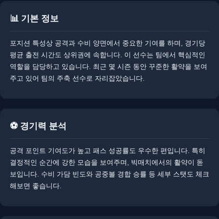
📊 기본 정보
포지션 특성상 공격과 수비 양면에서 중요한 기여를 하며, 경기당
평균 출전 시간도 상위권에 속합니다. 이 선수는 팀에서 핵심적인
역할을 담당하고 있습니다. ​최근 몇 시즌 동안 꾸준한 활약을 보여
주고 있어 팀의 주축 선수로 자리잡았습니다.
⚽ 경기력 분석
공격 포인트 기여도가 높고 패스 성공률도 우수한 편입니다. ​특히
결정적인 순간에 강한 모습을 보여주며, 빅매치에서의 활약이 돋
보입니다. 수비 가담 빈도와 공중볼 경합 승률 등 세부 스탯도 체크
해보면 좋습니다.