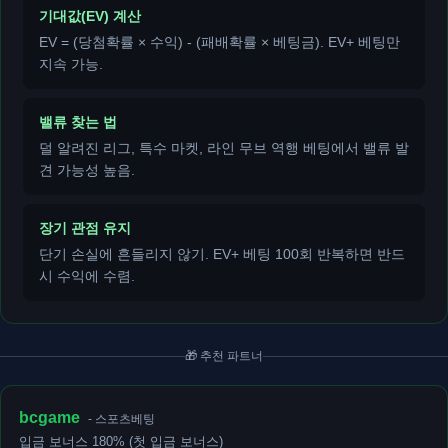
기대값(EV) 계산
EV = (당첨확률 × 수익) - (패배확률 × 베팅금). EV+ 베팅만
지속 가능.
밸류 찾는 법
덜 알려진 리그, 특수 마켓, 라인 무브 역행 베팅에서 밸류 발
견 가능성 높음.
장기 관점 유지
단기 손실에 흔들리지 않기. EV+ 베팅 100회 반복하면 반드
시 수익에 수렴.
🎁 추천 파트너
bcgame
- 스포츠베팅
입금 보너스 180% (첫 입금 보너스)